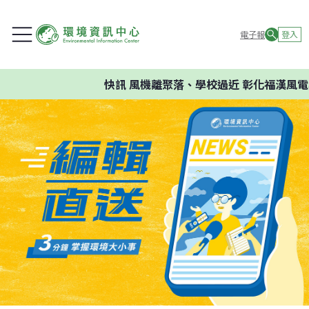
電子報
登入
快訊
風機離聚落、學校過近 彰化福漢風電