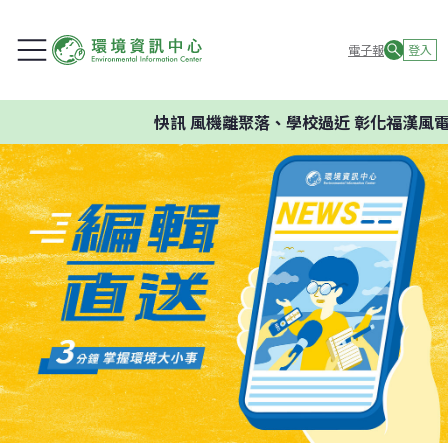
電子報
登入
快訊
風機離聚落、學校過近 彰化福漢風電