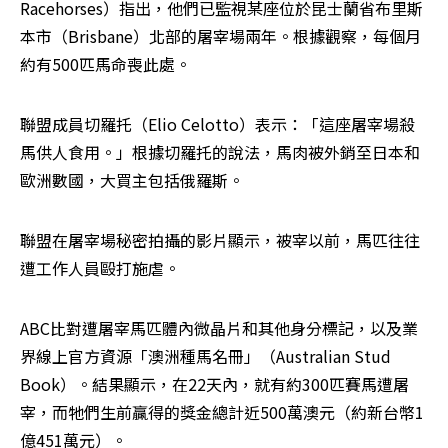
Racehorses）指出，他們已監視某座位於昆士蘭省布里斯
本市（Brisbane）北部的屠宰場兩年。根據觀察，每個月
約有500匹馬命喪此處。
聯盟成員切羅托（Elio Celotto）表示：「這座屠宰場殺
馬供人食用。」根據切羅托的說法，馬肉被外銷至日本和
歐洲數國，大買主包括俄羅斯。
聯盟在屠宰場秘密拍攝的影片顯示，被宰以前，馬匹往往
遭工作人員毆打施虐。
ABC比對遭屠宰馬匹體內微晶片和其他身分標記，以及業
界線上官方資源「澳洲種馬名冊」（Australian Stud 
Book）。結果顯示，在22天內，就有約300匹賽馬遭屠
宰，而牠們生前贏得的獎金總計近500萬澳元（約新台幣1
億451萬元）。