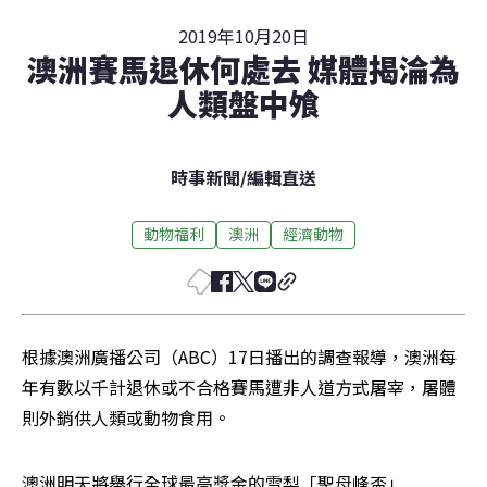
2019年10月20日
澳洲賽馬退休何處去 媒體揭淪為
人類盤中飧
時事新聞
/
編輯直送
動物福利
澳洲
經濟動物
根據澳洲廣播公司（ABC）17日播出的調查報導，澳洲每
年有數以千計退休或不合格賽馬遭非人道方式屠宰，屠體
則外銷供人類或動物食用。
澳洲明天將舉行全球最高獎金的雪梨「聖母峰盃」