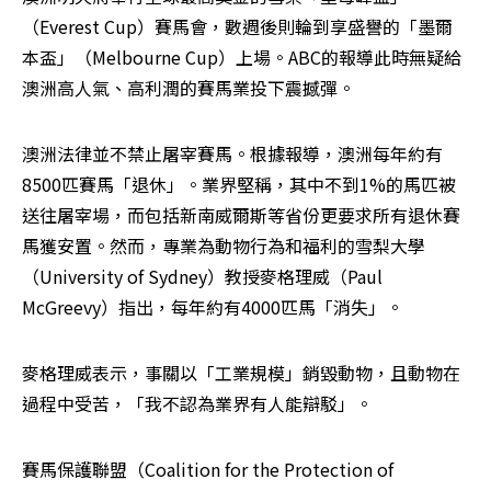
（Everest Cup）賽馬會，數週後則輪到享盛譽的「墨爾
本盃」（Melbourne Cup）上場。ABC的報導此時無疑給
澳洲高人氣、高利潤的賽馬業投下震撼彈。
澳洲法律並不禁止屠宰賽馬。根據報導，澳洲每年約有
8500匹賽馬「退休」。業界堅稱，其中不到1%的馬匹被
送往屠宰場，而包括新南威爾斯等省份更要求所有退休賽
馬獲安置。然而，專業為動物行為和福利的雪梨大學
（University of Sydney）教授麥格理威（Paul 
McGreevy）指出，每年約有4000匹馬「消失」。
麥格理威表示，事關以「工業規模」銷毀動物，且動物在
過程中受苦，「我不認為業界有人能辯駁」。
賽馬保護聯盟（Coalition for the Protection of 