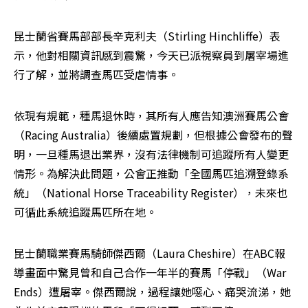
昆士蘭省賽馬部部長辛克利夫（Stirling Hinchliffe）表
示，他對相關資訊感到震驚，今天已派視察員到屠宰場進
行了解，並將調查馬匹受虐情事。
依現有規範，種馬退休時，其所有人應告知澳洲賽馬公會
（Racing Australia）後續處置規劃，但根據公會發布的聲
明，一旦種馬退出業界，沒有法律機制可追蹤所有人變更
情形。為解決此問題，公會正推動「全國馬匹追溯登錄系
統」（National Horse Traceability Register），未來也
可循此系統追蹤馬匹所在地。
昆士蘭職業賽馬騎師傑西爾（Laura Cheshire）在ABC報
導畫面中驚見曾和自己合作一年半的賽馬「停戰」（War 
Ends）遭屠宰。傑西爾說，過程讓她噁心、痛哭流涕，她