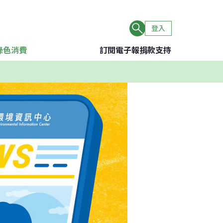
登入
綠色消費
訂閱電子報
捐款支持