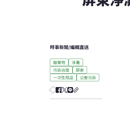
時事新聞
/
編輯直送
廢棄物
淨灘
污染治理
屏東
一次性用品
公害污染