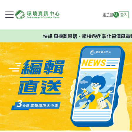
電子報
登入
快訊
風機離聚落、學校過近 彰化福漢風電