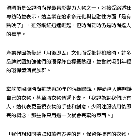
溫圖爾是公認時尚界最具影響力人物之一，她接受路透社
專訪時並表示，這產業在追求多元化與包融性方面「是有
點晚了」，雖然網紅迅速崛起，但時尚雜時仍是時尚達人
的標竿。
產業界因為帶起「用後即丟」文化而受批評檢驗時，許多
品牌試圖加強他們的環保綠色標籤驗證，並嘗試吸引年輕
的環保型消費族群。
掌舵美國版時尚雜誌逾30年的溫圖爾說，時尚達人應呵護
自己的衣物，甚至將衣物傳遞下去。「我認為對我們所有
人，這代表更重視衣物的手藝和創意，少關注服裝用後即
丟的概念，那些你只用過一次就會丟棄的東西。」
「我們想和閱聽眾和讀者表達的是，保留你擁有的衣物，