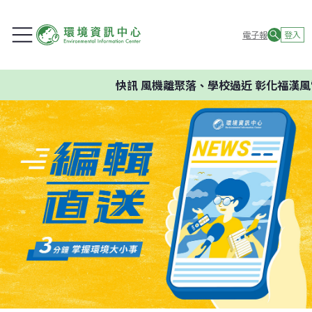
電子報
登入
快訊
風機離聚落、學校過近 彰化福漢風