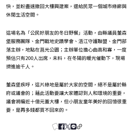
快，並盼盡速撤回大樓興建案，還給民眾一個城市綠廊與
休閒生活空間。
這場名為「公民好朋友的冬日野餐」活動，由縣議員董森
堡服務團隊、金門戰地史蹟學會、浯江守護聯盟、金門部
落主辦，地點在莒光公園；主辦單位擔心曲高和寡，一度
預估只有200人出席，未料，在冬陽的暖光催動下，現場
擠進逾千人。
董森堡疾呼，這片綠地是屬於大家的空間，絕不是屬於縣
府或議會的；藉此活動要讓大家體認到人和環境的重要，
議會將編近十億元蓋大樓，但小朋友童年美好的回憶很重
要，是再多錢都買不回來的。