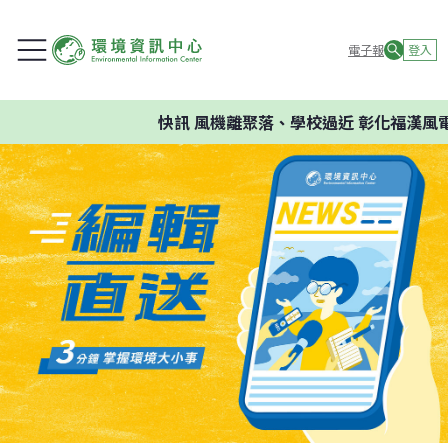
電子報
登入
快訊
風機離聚落、學校過近 彰化福漢風電