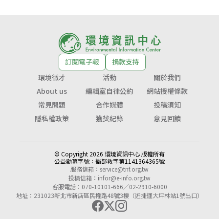
訂閱電子報
捐款支持
環境徵才
活動
關於我們
About us
編輯室自律公約
網站授權條款
常見問題
合作媒體
投稿須知
隱私權政策
獲獎紀錄
意見回饋
© Copyright 2026 環境資訊中心 版權所有
公益勸募字號：
衛部救字第1141364365號
服務信箱：
service@tnf.org.tw
投稿信箱：
infor@e-info.org.tw
客服電話：070-10101-666／02-2910-6000
地址：231023新北市新店區民權路48號3樓（近捷運大坪林站1號出口）