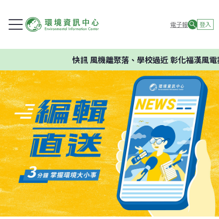
電子報
登入
快訊
風機離聚落、學校過近 彰化福漢風電