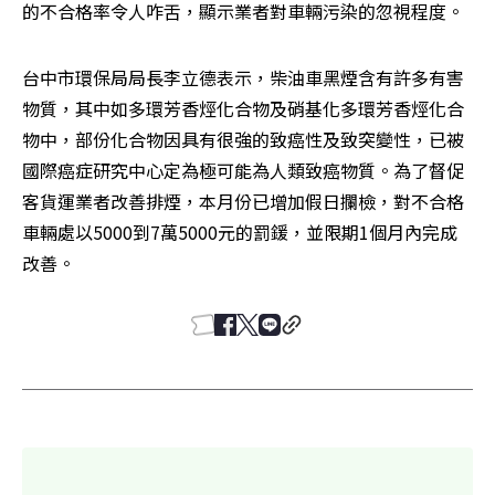
的不合格率令人咋舌，顯示業者對車輛污染的忽視程度。
台中市環保局局長李立德表示，柴油車黑煙含有許多有害
物質，其中如多環芳香烴化合物及硝基化多環芳香烴化合
物中，部份化合物因具有很強的致癌性及致突變性，已被
國際癌症研究中心定為極可能為人類致癌物質。為了督促
客貨運業者改善排煙，本月份已增加假日攔檢，對不合格
車輛處以5000到7萬5000元的罰鍰，並限期1個月內完成
改善。