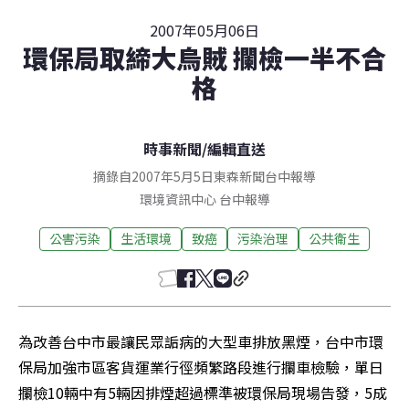
2007年05月06日
環保局取締大烏賊 攔檢一半不合
格
時事新聞
/
編輯直送
摘錄自2007年5月5日東森新聞台中報導
環境資訊中心
台中
報導
公害污染
生活環境
致癌
污染治理
公共衛生
為改善台中市最讓民眾詬病的大型車排放黑煙，台中市環
保局加強市區客貨運業行徑頻繁路段進行攔車檢驗，單日
攔檢10輛中有5輛因排煙超過標準被環保局現場告發，5成