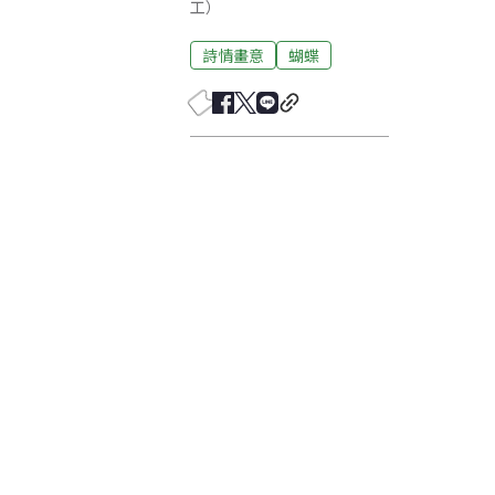
工）
詩情畫意
蝴蝶