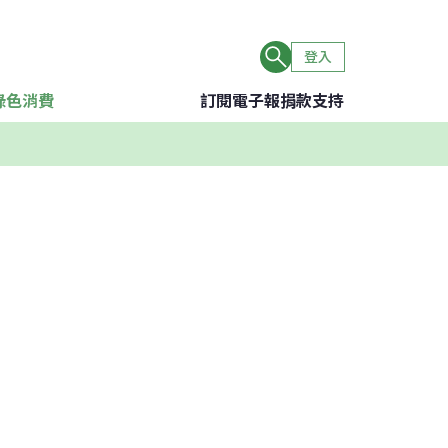
登入
綠色消費
訂閱電子報
捐款支持