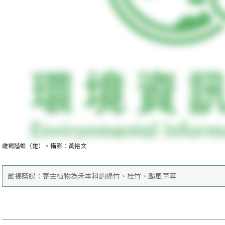
雌褐蔭蝶（雄）。攝影：黃裕文
雌褐蔭蝶：寄主植物為禾本科的綠竹、桂竹、颱風草等