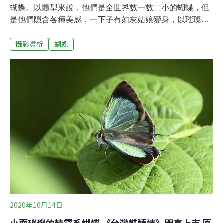
蝴蝶。以體型來說，他們是全世界數一數二小的蝴蝶，但
是他們隱含各種美感，一下子有如灰姑娘變身，以璀璨的
禮服示人，搶來最時髦的形容詞「晶」、「鑽」、
攝影賞析
蝴蝶
「翠」、「玳」、「璀」、「藍」、「蘭」、「綺」等字
來當屬名——他們就是俗稱小灰蝶的灰蝶科。拉拉山鑽灰
蝶（Horaga rarasana）散發出獨特色澤，飛行時優美的姿
態，絕對是台灣代表；夸父璀灰蝶（Sibataniozephyrus
kuafui）專食台灣山毛櫸葉片，美麗的形體令人聯想到神
話中夸父追日的故事。台灣榿翠灰蝶（Neozephyrus
taiwanus）幼蟲只吃赤楊（榿木），特別的是，赤楊在中
國到處都有，但整個華東到華中都沒有這個屬的蝴蝶，直
到四川以西才發現其蹤跡。也有令人頭痛的灰蝶。以蘇鐵
屬植物為食草的蘇鐵綺灰蝶（Chilades pandava
peripatria），讓台東蘇鐵生存亮
2020年10月14日
小而璀璨的精靈系蝴蝶 《台灣蝶類誌》閃亮上市 原