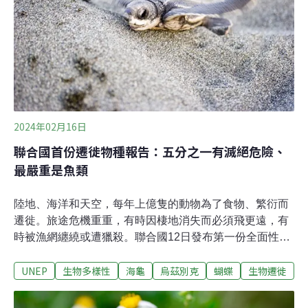
器，研究人員希望了解幼蟲的環境需求。另外，因為地形
陡峭，下大雨時，落葉很容易被沖走，他們正規劃以天然
植物來設置攔截設施，避免幼蟲被沖走。研究人員一方面
規劃保護幼蟲、一方面沿著林道尋找大紫蛺蝶的身影。7
月中旬，已經接近成蝶出現季節的尾聲，這一趟沒能見到
成蝶，但北橫曾經是很容易發現牠們的地方。1980年代大
量
2024年02月16日
聯合國首份遷徙物種報告：五分之一有滅絕危險、
最嚴重是魚類
陸地、海洋和天空，每年上億隻的動物為了食物、繁衍而
遷徙。旅途危機重重，有時因棲地消失而必須飛更遠，有
時被漁網纏繞或遭獵殺。聯合國12日發布第一份全面性的
遷徙動物報告指出，近一半的遷徙動物正面臨族群量下降
UNEP
生物多樣性
海龜
烏茲別克
蝴蝶
生物遷徙
的危機。保育遷徙動物無法靠單一國家，聯合國《遷徙物
種保育公約》（Conservation of Migratory Species of
Wild Animals, CMS）締約國大會12~17日在烏茲別克召