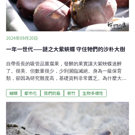
蝴蝶到稀有且局部分布的蝴蝶都躲不過這個趨勢，就連適
應力超強的入侵種紋白蝶（Cabbage White，又稱白粉
蝶）數量也下降50%。作者之一，密西根州立大學昆蟲學
家赫達德（Nick Haddad）也很驚
2024年09月20日
一年一世代——謎之大紫蛺蝶 守住牠們的沙朴大樹
自帶長長的吸管品嘗腐果，發酵的果實讓大紫蛺蝶迷醉
了。很美、但數量很少，少到瀕臨滅絕。身為一級保育
類，卻因為研究難度高，基礎資料非常匱乏。為什麼大紫
蛺蝶變得這麼少？此刻，能為牠們做些什麼？在農業部生
蝴蝶
都市化
我們的島
新竹
生物多樣性
物多樣性研究所服務的朱汶偵和助理走進叢林。這裡是北
橫，林保署新竹分署的一處林班地，他們正在尋找大紫蛺
蝶幼蟲階段需要的樹，沙朴。沙朴生長在陡峭的坡地上，
是中低海拔很常見的闊葉樹，冬季會落葉，大紫蛺蝶的幼
蟲就躲在落葉中度冬，但不是每棵沙朴都會被利用，研究
人員要找的是曾經紀錄到幼蟲的沙朴。架設溫濕度監測