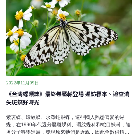
開。這份重量級報告選在開幕時公佈，盼促成更積極的跨
國合作與行動。1/5遷徙動物陷滅絕危機《遷徙物種保育公
約》有133個締約國，約每3年召開一次締約國大會，共商
合作事宜，以避免遷徙路線上各國的保育政策不同調。今
年是第14屆會議，地點選在烏茲別克的絲路之城撒馬爾罕
（Samarkand），這也是中亞國家第一次承辦全球環境公
約的締約國大會。
2022年11月09日
《台灣蝶類誌》最終卷壓軸登場 遍訪標本、追查消
失斑蝶好時光
紫斑蝶、環紋蝶、永澤蛇眼蝶，這些國人熟悉喜愛的蝴
蝶，在1990年代還分屬斑蝶科、環紋蝶科和蛇目蝶科，隨
著分子科學進展，發現原來牠們是近親，因此全數併稱