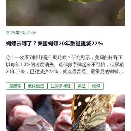
滅絕。在地球交錯連結的生命網中，每一個物種都無可取
代。如能保護下來
2025年03月25日
蝴蝶去哪了？美國蝴蝶20年數量銳減22%
你上一次看到蝴蝶是什麼時候？研究顯示，美國的蝴蝶正
以每年1.3%的速度消失。這個數字聽起來不可怕，但累積
20年下來，已經減少22%，就連最普通、最常見的蝴蝶種
類也躲不過這場災難。107種蝴蝶剩不到一半美國研究團
殺蟲劑
氣候變遷
生物多樣性
美國
蝴蝶
隊分析了2000年至2020年間超過7萬次的調查，共1260萬
筆蝴蝶觀察紀錄後發現，美國的蝴蝶數量在過去20年驟減
22%，平均每年下滑1.3%。22%是整體平均值，以各別類
別來看，下降趨勢更驚人。342種資料充足、可執行變化
趨勢分析的蝴蝶中，就有107種減少幅度超過50%，另外
有22種剩下不到一成。僅3%的物種仍在增加。這項3月發
表在《科學》（Science）期刊的研究發現，從最常見的