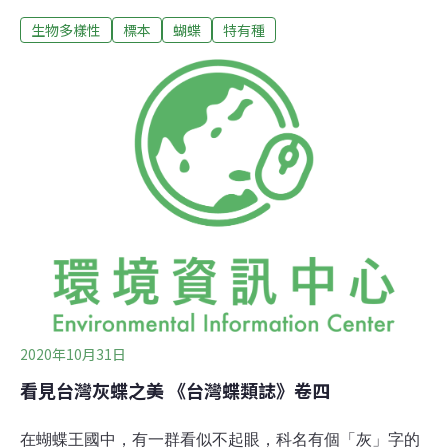
「蛺蝶科」。《台灣蝶類誌》最終卷來到蛺蝶科，師大生
生物多樣性
標本
蝴蝶
特有種
命科學系教授徐堉峰為了本書，遍訪各國博物館一睹在台
灣消逝的蝶種，這些標本凍結的時空，見證台灣曾是生物
方舟。標價買不到的大紫斑蝶標本 日方友人當小禮物送出
今年出版的《台灣蝶類誌》最終卷，整理出台灣蛺蝶科共
12亞科、58屬、154種蛺蝶，遠多於灰蝶科126種，稱霸
台灣蝶類種類最多寶座。「全球各地，蝶類最大的科不是
灰蝶就是蛺蝶，蛺蝶科（Family Nymphalidae）是台灣最
大的一科。」徐堉峰是國際重量級鱗翅目學者，他以5年
時間，一一細數台灣蝶類現況。蛺蝶科體型差異較大，大
型蛺蝶不比鳳蝶小，也有體型小如小灰蝶的蛺蝶；牠們的
形態特徵是前腳特化會縮於胸前，僅以中後足站立。此科
不但有分布海拔最高的蝶
2020年10月31日
看見台灣灰蝶之美 《台灣蝶類誌》卷四
在蝴蝶王國中，有一群看似不起眼，科名有個「灰」字的