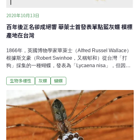
查時，為突
2020年10月13日
百年後正名卻成絕響 華萊士首發表單點藍灰蝶 模標
產地在台灣
1866年，英國博物學家華萊士（Alfred Russel Wallace）
根據斯文豪（Robert Swinhoe，又稱郇和）從台灣「打
狗」採集的一種蝴蝶，發表為「Lycaena nisa」，但因缺
乏圖片，百年來沒有人曉得這種「華萊士蝴蝶」究竟指的
生物多樣性
灰蝶
蝴蝶
是哪一種蝴蝶。近年來，經台師大鱗翅目學者徐堉峰比對
後，確認與1869年發表的「Lycaena alsulus」（單點藍灰
蝶）為同一物種的異名，不但解開這百年之謎，依據國際
慣例，須採用更早發表的學名與模式標本，模標產地也因
此成為台灣，一舉改寫單點藍灰蝶歷史。然而，1932年此
種「華萊士蝴蝶」在台留下紀錄後，從此至今，未再有人
目擊或觀察到牠的身影，為這段歷史劃下哀傷的句點。台
灣最早發表的蝴蝶之一 沒圖沒真相只能百年孤寂台灣素有