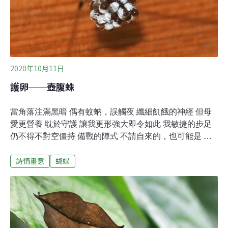
蝴蝶王國美名，然而，大眾有所不知的是，最早正式命名
的台灣蝴蝶，是由「動物地理學之父」華萊士（Alfred
Russel Wa
2020年10月11日
護卵──壺腹蛛
當角落注滿黑暗 偶有蚊蚋，誤觸夜 纖細飢餓的神經 但母
愛更營養 耽於守護 讓我更形強大即令如此 我敏捷的步足
仍不得不對空僵持 備戰的陣式 不請自來的，也可能是 已
知未知的敵在我啣著的使命中 慢慢發育呀 在我經緯的世界
詩情畫意
蝴蝶
快快孵化命運從不失手 但看心情，決定 未來的玩法 機會
就狡猾了 是或不是 把牙磨利，把網織密 先活捉再說當黑
暗傾壺 許多星芒灑出 我的網將因你們 登場，發生一起 不
被測知的 幸福海嘯