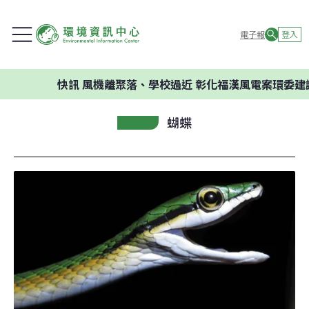
電子報
登入
快訊
風機離聚落、學校過近 彰化福漢風電案環委建議不應開
蝴蝶