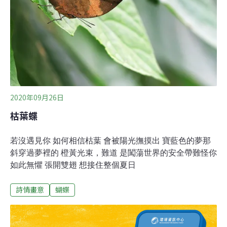
2020年09月26日
枯葉蝶
若沒遇見你 如何相信枯葉 會被陽光撫摸出 寶藍色的夢那
斜穿過夢裡的 橙黃光束，難道 是闖蕩世界的安全帶難怪你
如此無懼 張開雙翅 想接住整個夏日
詩情畫意
蝴蝶