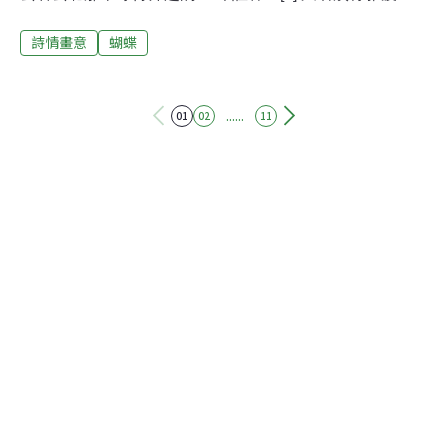
蝶，野薑花為其幼蟲之寄主植物。
詩情畫意
蝴蝶
......
01
02
11