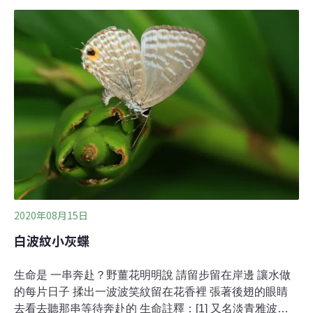
灣蝴蝶研究在國際嶄露頭角。林務局指出，全世界擁有超
過300種以上蝴蝶的國家沒有像台灣這套蝶類誌，是由本
國人獨立完成，且有蝴蝶的雌、雄交尾器解剖圖，如此完
整物種收集及詳細圖解是世界首例，也堪稱台灣蝶類研究
巨作。
2020年08月15日
白波紋小灰蝶
生命是 一串奔赴？野薑花明明說 請留步留在岸邊 讓水做
的每片日子 揉出一波波笑紋留在花香裡 張著後翅的眼睛
去看去聽那串等待奔赴的 生命註釋：[1] 又名淡青雅波灰