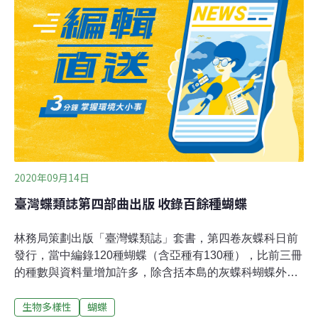
2020年09月14日
臺灣蝶類誌第四部曲出版 收錄百餘種蝴蝶
林務局策劃出版「臺灣蝶類誌」套書，第四卷灰蝶科日前
發行，當中編錄120種蝴蝶（含亞種有130種），比前三冊
的種數與資料量增加許多，除含括本島的灰蝶科蝴蝶外，
還包括離島、迷蝶、疑問蝶、滅絕蝶及只有數筆記錄或標
生物多樣性
蝴蝶
本的蝶種。書內完整物種收集及圖解是世界首例，也讓台