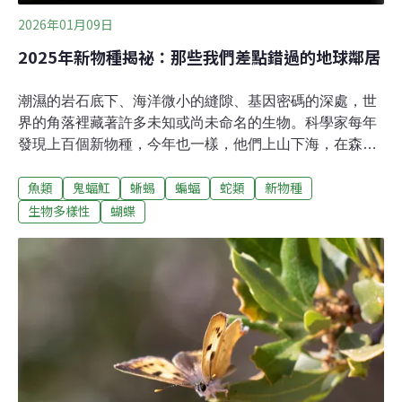
2026年01月09日
2025年新物種揭祕：那些我們差點錯過的地球鄰居
潮濕的岩石底下、海洋微小的縫隙、基因密碼的深處，世
界的角落裡藏著許多未知或尚未命名的生物。科學家每年
發現上百個新物種，今年也一樣，他們上山下海，在森林
深處或博物館裡尋找，發現小巧的有袋類動物、喜馬拉雅
魚類
鬼蝠魟
蜥蜴
蝙蝠
蛇類
新物種
山區的蝙蝠、千年古樹、亮藍色的蝴蝶、特殊的鸚鵡蛇，
還有一種水玉杯屬的植物。巴西帕拉伊巴聯邦大學
生物多樣性
蝴蝶
（Federal University of Paraíba）教授莫拉（Mario
Moura）說，「大眾以為我們已熟知地球物種，但即便是
最樂觀的估計，我們所知僅約20%。」有些估計甚至認
為，有正式科學紀錄的物種僅占10%。科學界所謂的「新
物種」並不代表人們新發現，或是首次知道他們。發現後
要經嚴謹的研究與描述、確認其唯一性，再經正式命名，
才能稱「新物種」。這個過程耗時多年，不幸的是，受到
開發與氣候變遷的影響，許多新物種在完成命名前就幾近