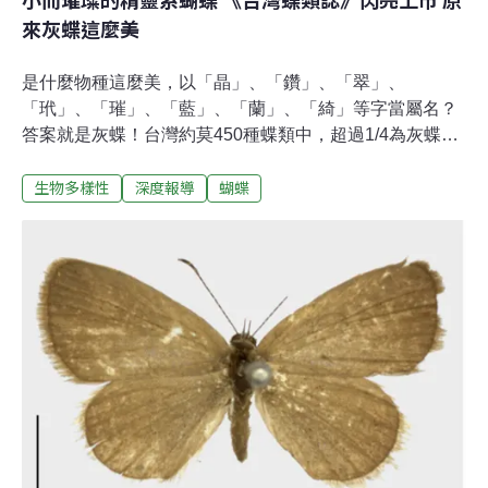
來灰蝶這麼美
是什麼物種這麼美，以「晶」、「鑽」、「翠」、
「玳」、「璀」、「藍」、「蘭」、「綺」等字當屬名？
答案就是灰蝶！台灣約莫450種蝶類中，超過1/4為灰蝶
科。儘管科名中有個「灰」字，卻有「蝴蝶王國小精靈」
生物多樣性
深度報導
蝴蝶
之稱；多數灰蝶除了擁有美麗的外表，出身更是自帶神秘
感，台灣特有種灰蝶不但比例高，姊妹種通常都在千里之
外。甫上市的《台灣蝶類誌》第四卷即鎖定灰蝶科為主
角，紀錄台灣本島、離島等120多種灰蝶形態，非讓國人
著迷於灰蝶的魅力不可。體型小、亮晶晶 夸父璀灰蝶、拉
拉山鑽灰蝶最具代表性漢字中形容美麗、燦爛的字眼，幾
乎都動用到灰蝶身上。而加諸這些美麗的字眼在其身上
的，正是國際知名鱗翅目學者徐堉峰，也是《台灣蝶類
誌》的主要作者。「灰蝶科確實很多種類翅膀合起來時，
看起來是灰色的，這是我們對於草原性灰蝶的印象；但
是，森林性的灰蝶大多亮晶晶，而有森林中的寶石之
稱。」台師大生科系教授徐堉峰，曾幾次在森林中進行調