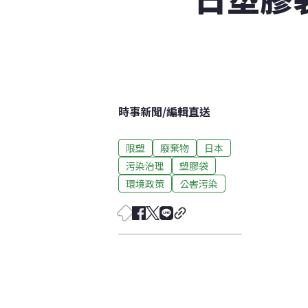
時事新聞
/
編輯直送
限塑
廢棄物
日本
污染治理
塑膠袋
環境政策
公害污染