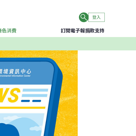
登入
綠色消費
訂閱電子報
捐款支持