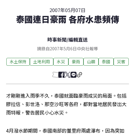
2007年05月07日
泰國連日豪雨 各府水患頻傳
時事新聞
/
編輯直送
摘錄自2007年5月6日中央社報導
水土保持
土地利用
水災
豪雨
山崩
泰國
災害
才剛剛進入雨季不久，泰國就面臨豪雨成災的局面。包括
膠拉信、彭世洛、那空沙旺等各府，都對當地居民發出大
雨特報，警告居民小心水災。 
4月潑水節期間，泰國南部的董里府兩處瀑布，因為突如