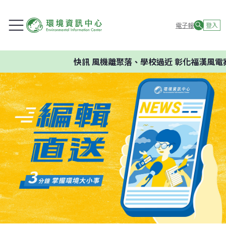
電子報
登入
快訊
風機離聚落、學校過近 彰化福漢風電案