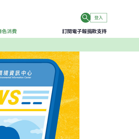
登入
綠色消費
訂閱電子報
捐款支持