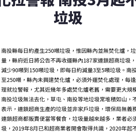
垃圾
南投縣每日約產生250噸垃圾，惟因縣內並無焚化爐，
量，縣府近日將公告不再收運縣內187家連鎖超商垃圾
減少90噸到150噸垃圾，即每日約減量3至5噸垃圾。南
至250噸，縣內未興建焚化爐，必須外運焚化處理，每
理就拉警報，尤其近幾年多處焚化爐老舊，需要更大規
南投垃圾無法去化，草屯、南投等地垃圾常堆積如山，
表示，連鎖超商生產的垃圾並非家戶垃圾，環保局無義
連鎖超商都販賣便當等餐食，垃圾量越來越多，業者必
圾，2019年8月已和超商業者開會取得共識，2020年