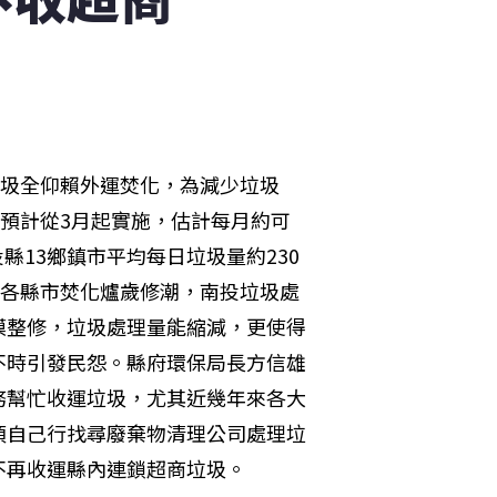
垃圾全仰賴外運焚化，為減少垃圾
，預計從3月起實施，估計每月約可
投縣13鄉鎮市平均每日垃圾量約230
逢各縣市焚化爐歲修潮，南投垃圾處
模整修，垃圾處理量能縮減，更使得
不時引發民怨。縣府環保局長方信雄
務幫忙收運垃圾，尤其近幾年來各大
須自己行找尋廢棄物清理公司處理垃
起不再收運縣內連鎖超商垃圾。