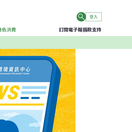
登入
綠色消費
訂閱電子報
捐款支持