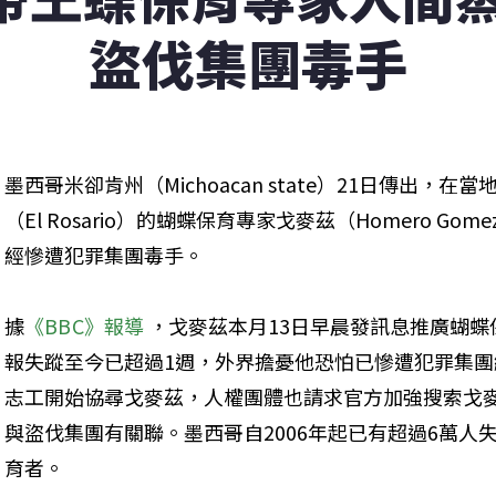
盜伐集團毒手
墨西哥米卻肯州（Michoacan state）21日傳出
（El Rosario）的蝴蝶保育專家戈麥茲（Homero G
經慘遭犯罪集團毒手。
據
《BBC》報導
 ，戈麥茲本月13日早晨發訊息推廣蝴
報失蹤至今已超過1週，外界擔憂他恐怕已慘遭犯罪集團
志工開始協尋戈麥茲，人權團體也請求官方加強搜索戈
與盜伐集團有關聯。墨西哥自2006年起已有超過6萬人
育者。