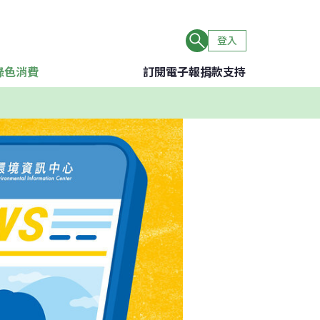
登入
綠色消費
訂閱電子報
捐款支持