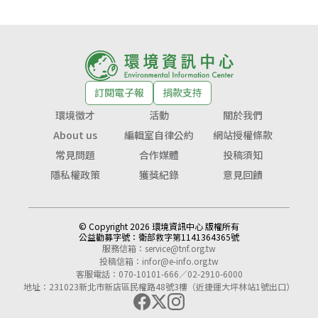
訂閱電子報
捐款支持
環境徵才
活動
關於我們
About us
編輯室自律公約
網站授權條款
常見問題
合作媒體
投稿須知
隱私權政策
獲獎紀錄
意見回饋
© Copyright 2026 環境資訊中心 版權所有
公益勸募字號：
衛部救字第1141364365號
服務信箱：
service@tnf.org.tw
投稿信箱：
infor@e-info.org.tw
客服電話：070-10101-666／02-2910-6000
地址：231023新北市新店區民權路48號3樓（近捷運大坪林站1號出口）