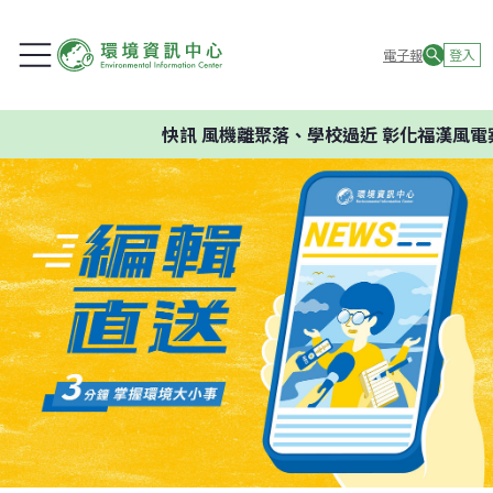
電子報
登入
快訊
風機離聚落、學校過近 彰化福漢風電