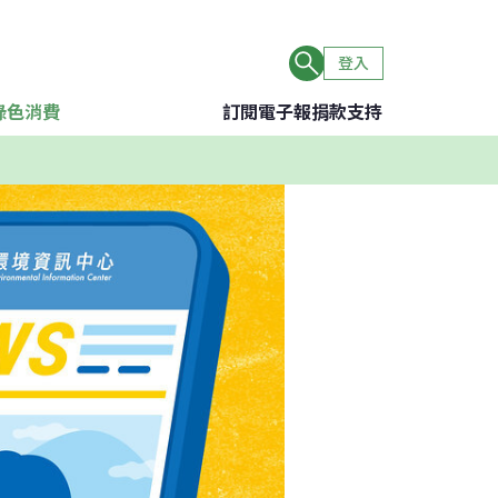
登入
綠色消費
訂閱電子報
捐款支持