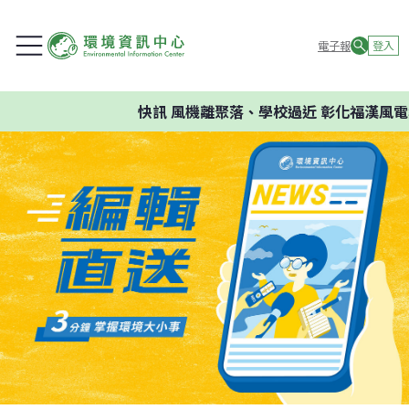
電子報
登入
快訊
風機離聚落、學校過近 彰化福漢風電