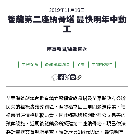
2019年11月18日
後龍第二座納骨塔 最快明年中動
工
時事新聞
/
編輯直送
生態保育
後龍殯葬園區
苗栗
生物多樣性
苗栗縣後龍鎮內雖有鎮立聚福堂納骨塔及苗栗縣政府公辦
民營的福祿壽殯葬園區，但聚福堂因土地問題遭停業、福
祿壽園區價格則較昂貴，因此鄉親殷切期盼有公立完善的
殯葬設施，近期後龍鎮公所擬建第二座納骨塔，現已依法
將計畫送交苗縣府審查，預計斥資1億元興建，最快明年