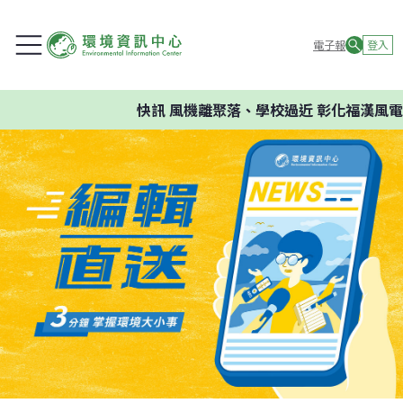
電子報
登入
快訊
風機離聚落、學校過近 彰化福漢風電