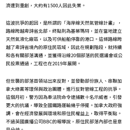
濟遭到重創，大約有1500人因此失業。
這波抗爭的起因，是所謂的「海岸線天然氣管線計畫」，
路線跨越卑詩省北部，終點則為基蒂瑪特，並在當地建立
天然氣液化廠區，以及可供船舶停靠的港口。這條路線跨
越了卑詩省境內的原住民區域，因此在規劃階段，就持續
和各有關部落溝通，並獲得沿線20個部落的民選議會或公
民投票通過，工程也在2019年展開。
但世襲的部落首領站出來反對，並發動部份族人、串聯加
拿大綠黨等環保與政治團體，進行反對管線工程的抗爭。
這個月初，警方因為奉法院命令逮捕數十名示威者，引發
更大的抗議，導致全國鐵路運輸幾乎停擺。加拿大政府強
調，會在經濟發展與環境和原住民權益上，取得平衡點。
不過英國廣播公司BBC的報導說，原住民部落內部也是意
見分歧。