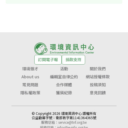
訂閱電子報
捐款支持
環境徵才
活動
關於我們
About us
編輯室自律公約
網站授權條款
常見問題
合作媒體
投稿須知
隱私權政策
獲獎紀錄
意見回饋
© Copyright 2026 環境資訊中心 版權所有
公益勸募字號：
衛部救字第1141364365號
服務信箱：
service@tnf.org.tw
投稿信箱：
infor@e-info.org.tw