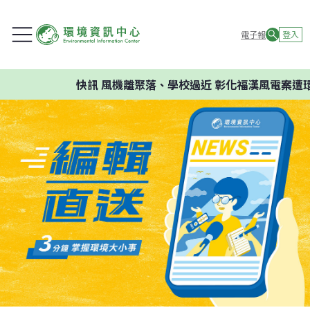
電子報
登入
快訊
風機離聚落、學校過近 彰化福漢風電案遭環