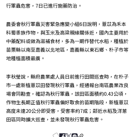
行軍蟲危害，7日已進行施藥防治。
農委會秋行軍蟲災害緊急應變小組6日說明，薏苡為禾本
科蜀黍族作物，與玉米及高粱親緣關係近，國內主要用於
中藥配料或做為滋補食材，多為一期作替代水稻，種植於
苗栗縣以南至嘉義以北地區，嘉義縣以東石鄉、朴子市等
地種植面積最廣。
李秋瑩說，縣府農業處人員日前進行田間巡查時，在朴子
市一處新植薏苡田發現秋行軍蟲，經通報台南區農業改良
場會同勘查，確認為秋行軍蟲，該田區面積約0.43公頃，
作物生長期正值秋行軍蟲偏好取食的苗期階段，新植薏苡
高度未達20公分即受害，受害率約7成；鄰近水稻及洋蔥
田區同時擴大巡查，並未發現秋行軍蟲危害。