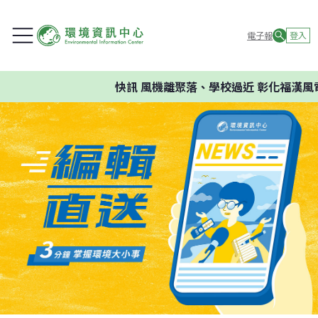
電子報
登入
快訊
風機離聚落、學校過近 彰化福漢風