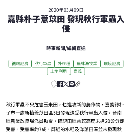
2020年03月09日
嘉縣朴子薏苡田 發現秋行軍蟲入
侵
時事新聞
/
編輯直送
循環經濟
秋行軍蟲
外來種
農林漁牧業
環境經濟
土地利用
嘉義
秋行軍蟲不只危害玉米田，也進攻新的農作物，嘉義縣朴
子市一處新植薏苡田區5日發現遭受秋行軍蟲入侵，台南
區農業改良場派員勘查，確認田區薏苡高度未達20公分即
受害，受害率約7成，鄰近的水稻及洋蔥田區並未發現秋