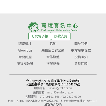
訂閱電子報
捐款支持
環境徵才
活動
關於我們
About us
編輯室自律公約
網站授權條款
常見問題
合作媒體
投稿須知
隱私權政策
獲獎紀錄
意見回饋
© Copyright 2026 環境資訊中心 版權所有
公益勸募字號：
衛部救字第1141364365號
服務信箱：
service@tnf.org.tw
投稿信箱：
infor@e-info.org.tw
客服電話：070-10101-666／02-2910-6000
地址：231023新北市新店區民權路48號3樓（近捷運大坪林站1號出口）