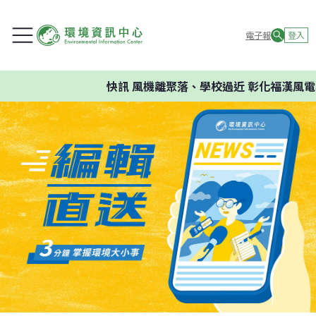
電子報
登入
快訊
風機離聚落、學校過近 彰化福漢風電