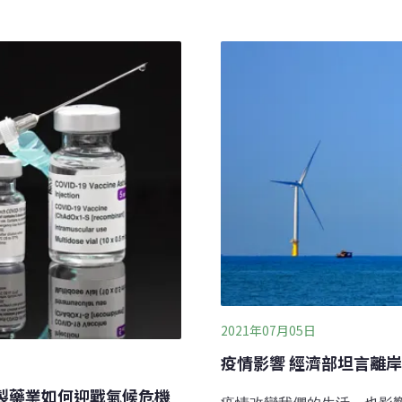
，帶動國內產業發展，是國
餘部分如下部結構、海纜、
內產業過去沒有實際離岸風
109MW 等經過驗收才算完
瓶頸，「以興達海基為例，
風機，總裝置容量為109.2
問題。」但經過學習調整
升。台灣第一座離岸風場，
I ) ，共22支風機、合計裝置
2021年07月05日
疫情影響 經濟部坦言離
與製藥業如何迎戰氣候危機