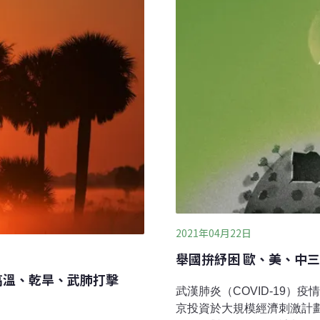
實現全球淨零排放方面發揮
銷售趨勢令人振奮，但要實
2021年04月22日
舉國拚紓困 歐、美、中
年高溫、乾旱、武肺打擊
武漢肺炎（COVID-19
京投資於大規模經濟刺激計