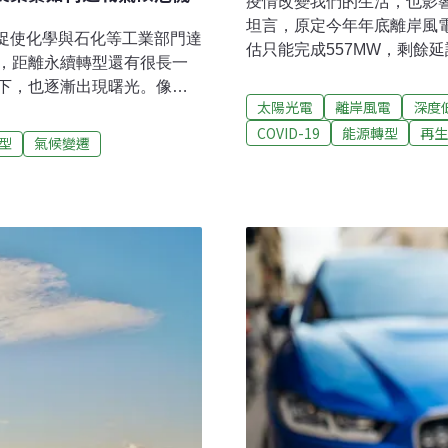
疫情改變我們的生活，也影
坦言，原定今年年底離岸風電
將促使化學與石化等工業部門達
估只能完成557MW，剩餘
，距離永續轉型還有很長一
太陽光電部分，原定年底達8
下，也逐漸出現曙光。像是
格。不過，經濟部強調，隨著
太陽光電
離岸風電
深度
開始陸續朝向永續方向轉型，英
工，2025年的再生能源目
COVID-19
能源轉型
再生
Z）宣布要在2025年之前達到
型
氣候變遷
376MW延宕到明年併網為
負碳排；美國藥廠嬌生
20%，經濟部積極開發離岸
45年，整體價值鏈達到淨零碳排；
800MW容量；2021年則
中和為目標。巴斯夫、拜耳集團帶
始受疫情影響，外籍工程人
IEA）估計，化學產業在
未完成，離岸風電年度目標
且還在持續上升中。2017年，
風影響，台灣海峽的冬季海
1.41億噸。企業已經認知