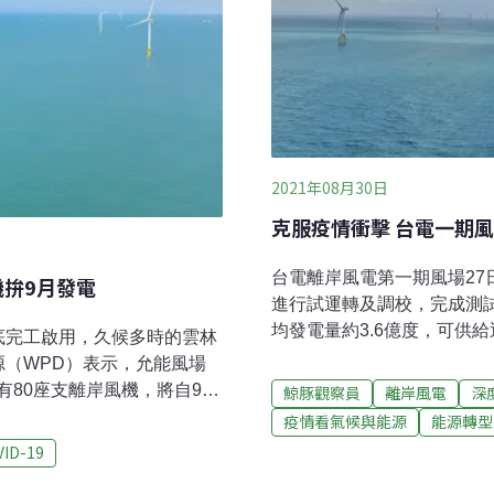
2021年08月30日
克服疫情衝擊 台電一期風
台電離岸風電第一期風場2
機拚9月發電
進行試運轉及調校，完成測
均發電量約3.6億度，可供
底完工啟用，久候多時的雲林
岸風場。作為示範風場，台
源（WPD）表示，允能風場
COVID-19疫情影響，
80座支離岸風機，將自9月
鯨豚觀察員
離岸風電
深
場位在彰化縣芳苑鄉西側外海
支離岸風電。盼國際離岸風電
疫情看氣候與能源
能源轉型
風場示範案之一，由日商日
型是蔡政府的重要政策，積極
VID-19
早在2015年就通過環評，
商機制引導風電產業國產
標，台電公司解釋，一期風