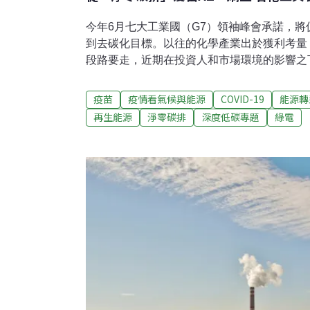
今年6月七大工業國（G7）領袖峰會承諾，
到去碳化目標。以往的化學產業出於獲利考量
段路要走，近期在投資人和市場環境的影響之
因為COVID-19疫情備受關注的製藥業，就
國藥廠阿斯特捷利康（AstraZeneca，簡稱A
疫苗
疫情看氣候與能源
COVID-19
能源轉
自身營運淨零碳排、2030年之前整體價值鏈
再生能源
淨零碳排
深度低碳專題
綠電
（Johnson & Johnson）也宣布要在20
美國藥廠輝瑞（Pfizer）則以2030年達碳
頭 化工業積極朝減碳目標邁進國際能源總署（
2018年的二氧化碳直接排放量達8.8億噸，而
歐盟（包含英國）工業部門的二氧化碳排放量達
到，單是提升效率還不