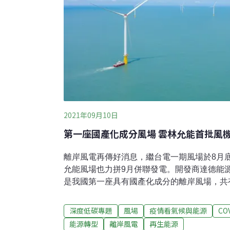
2021年09月10日
第一座國產化成分風場 雲林允能首批風
離岸風電再傳好消息，繼台電一期風場於8月
允能風場也力拼9月併聯發電。開發商達德能
是我國第一座具有國產化成分的離岸風場，共有
底開始分批啟用發電，預計年底前可完成20
技術根留台灣 經濟部積極推動國產化能源轉
深度低碳專題
風場
疫情看氣候與能源
CO
發展離岸風電、推動再生能源，並希望透過選
能源轉型
離岸風電
再生能源