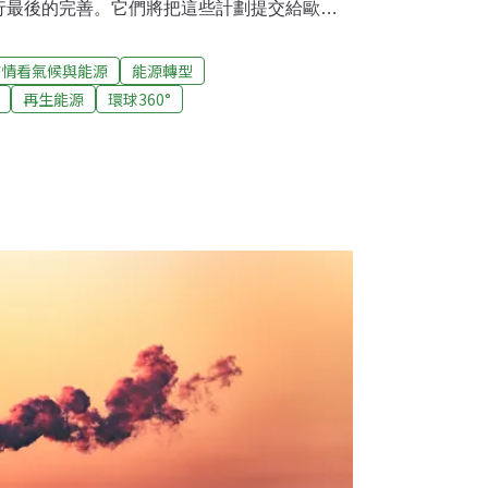
行最後的完善。它們將把這些計劃提交給歐盟
元的資金中分到一份。布魯塞爾的官員告訴各國
」式的計劃給停滯計劃尋找資金，而是草擬長
疫情看氣候與能源
能源轉型
型永續措施為重，如改善寬頻覆蓋、建設彈性
再生能源
環球360°
00億歐元中的很大一部分將以撥款的形式提
於這個原因，歐盟委員會將密切關注其用途，
程。在美國，新任總統拜登的第一項重大勝利
紓困法案獲得通過。該法案旨在重啟美國經濟運
定基礎。