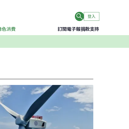
登入
綠色消費
訂閱電子報
捐款支持