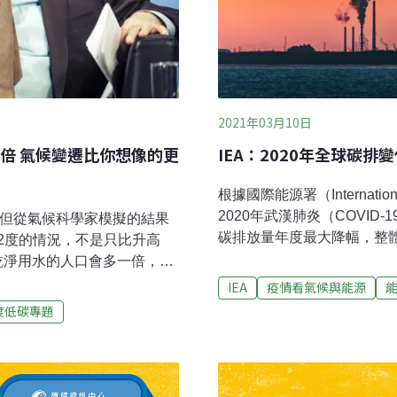
2021年03月10日
倍 氣候變遷比你想像的更
IEA：2020年全球碳
根據國際能源署（Internation
2020年武漢肺炎（COVI
別，但從氣候科學家模擬的結果
碳排放量年度最大降幅，整
2度的情況，不是只比升高
的表現存在明顯差異。如今
得乾淨用水的人口會多一倍，熱
據顯示：去年12月全球碳排
造成的效應，單單一項就夠
IEA
疫情看氣候與能源
份觸及低點後強勁反彈，並在
災。氣候變遷的效應是環環
度低碳專題
2020年12月全球排放量比
比，這樣所有正在經歷這場大流
復甦，經濟活動的回升增加
破壞有多大，看看武漢肺炎
策與措施。現在，許多經濟
間。如果不把全球碳排放量
，將是日後經常會發生的狀