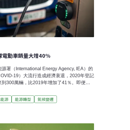
全球電動車銷量大增40%
ernational Energy Agency, IEA）的
VID-19）大流行造成經濟衰退，2020年登記
300萬輛，比2019年增加了41％。即便
總銷量下降了16％，電動汽車的銷量卻逆勢上升。
源目標 電動車普及速度還要加快IEA專家說，電
與能源
能源轉型
氣候變遷
今年。根據他們的分析，2021年第一季度的
了2.5倍。然而IEA也警告，如果全世界要實
還要更高。IEA執行董事比羅爾（Faith
光靠電動汽車不足以實現氣候目標，但電動汽車在