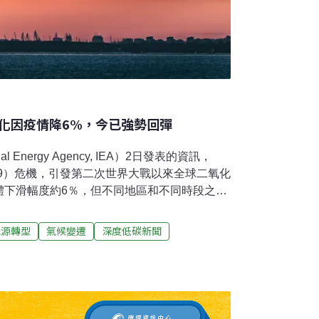
排變化因疫情降6%，今已強勢回彈
al Energy Agency, IEA）2日發表的資訊，
D-19）危機，引發第二次世界大戰以來全球二氧化
體下滑幅度約6％，但不同地區和不同時段之間
，許多經濟體的排放量已超越疫情前水準。數
放量 比前年同期高2％全球碳排放量在去年4月
能源轉型
氣候變遷
深度低碳新聞
12月超過2019年的水準。最新數據顯示，
前年同期高2％，達6000萬噸。主要經濟體帶動
了能源需求，而且缺乏促進乾淨能源的重要政
體的排放量都超過了危機前的水準。