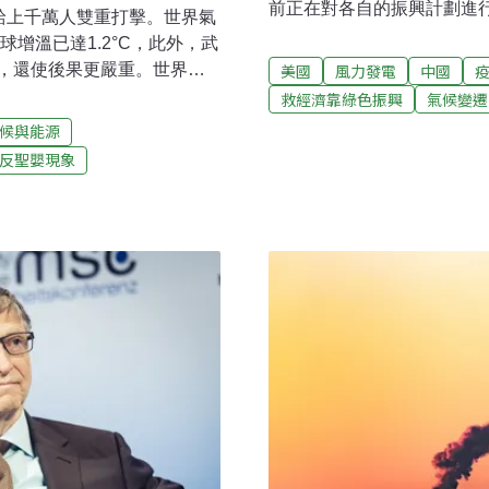
前正在對各自的振興計劃進
帶給上千萬人雙重打擊。世界氣
委員會，以便在8000億歐
球增溫已達1.2°C，此外，武
政府，不要提交「購物清單
，還使後果更嚴重。世界氣
美國
風力發電
中國
期規劃，以綠色和數字友好
tion, WMO）和合作機關19日發表
救經濟靠綠色振興
氣候變遷
電網和改善鐵路連接等。80
bal Climate 2020）報告。這
候與能源
供，其餘則是貸款。正是出
氣體濃度、陸地和海洋升
反聖嬰現象
以確保其符合歐盟的綠色議
天氣，也彙整出對社會經濟
是一項1.9萬億美元的武肺
及土地和海洋生態系統的影
勢，並為一項更大的計劃奠