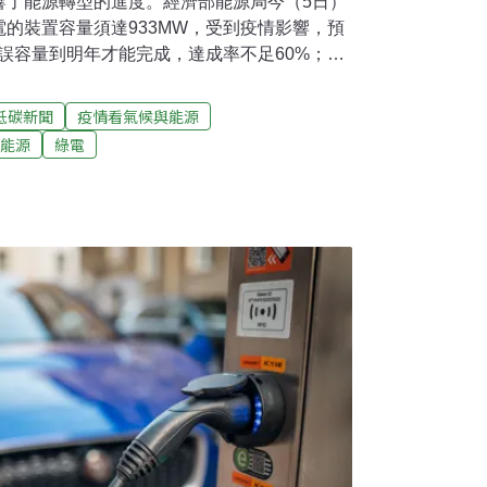
響了能源轉型的進度。經濟部能源局今（5日）
的裝置容量須達933MW，受到疫情影響，預
延誤容量到明年才能完成，達成率不足60%；而
.75GW的目標難度也很高，恐怕會連兩年不及
經驗累積，估計2023年的離岸風場可如期完
低碳新聞
疫情看氣候與能源
標仍不變。原訂今年三座風場完成併聯 海能風場
能源
綠電
推動能源轉型，讓我國再生能源占整體電力的
風電，原訂2020年有3座風場、共核配約
有5座風場、核配約1700MW容量。然而，去年開
員、機具來台不易，工程延宕，8座風場至今皆
預料將跳票。經濟部能源局解釋，考量東北季
況不佳，每年約僅有半年時間