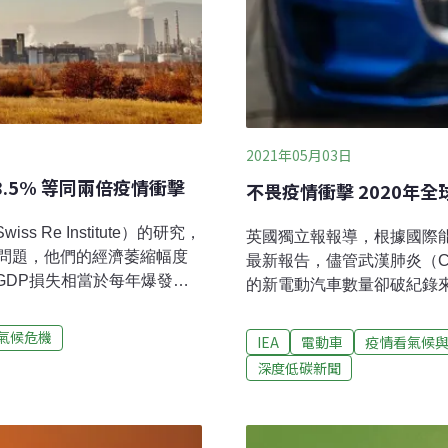
2021年05月03日
.5% 等同兩倍疫情衝擊
不畏疫情衝擊 2020年
 Re Institute）的研究，
英國獨立報報導，根據國際能源署（Int
問題，他們的經濟萎縮幅度
最新報告，儘管武漢肺炎（CO
 GDP損失相當於每年爆發兩
的新電動汽車數量卻破紀錄來到
國、日本、加拿大、法國、德
2019年到2020年，汽車
平均縮水了約4.2%，若氣溫上
IEA：要實現全球氣候及能
氣候危機
IEA
電動車
疫情看氣候
5%的GDP，或近5兆美元，相當
動汽車的銷售熱潮一直持續到
深度低碳新聞
電動汽車銷量比去年同期成長
現其氣候目標，電動汽車普及率
Birol）博士說：「雖然