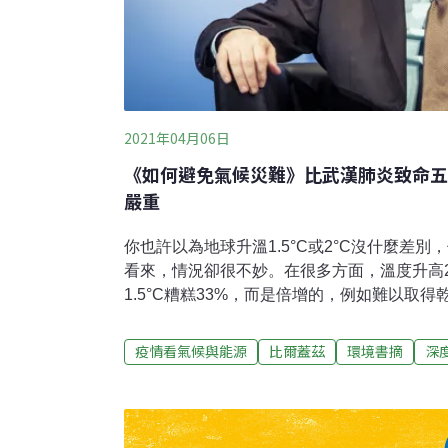
2021年04月06日
《如何避免氣候災難》比武漢肺炎致命五
嚴重
你也許以為地球升溫1.5°C或2°C沒什麼差
看來，情況卻很不妙。在很多方面，溫度升高
1.5°C糟糕33%，而是倍增的，例如難以取
帶地區的玉米產量衰減也會多一倍。氣候變遷
慘了，但你不會只遇到炎熱天氣，或只遭受洪
疫情看氣候與能源
比爾蓋茲
環境書摘
深
相扣的。以武漢肺炎（COVID-19）來做對
行病的我們會更容易理解。想了解氣候變遷的
疫情，再想像一下同樣痛苦程度持續更長的時
減到零，這場疫情造成的人命損失和經濟苦難