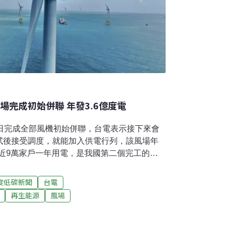
場完成初始併聯 年發3.6億度電
7日完成全部風機初始併聯，台電表示接下來會
試後接受調度，就能加入供電行列，該風場年
給近9萬家戶一年用電，是我國第二個完工的離
電一期原訂去年底就要完工，但受國際間
工程一度受阻，如今總算順利追上進度。台電一期風
度低碳新聞
台電
約8公里處，面積約836公頃，是能源局離岸
再生能源
風場
立公司、比利時商楊德諾公司共同承攬。全案
中間歷經了4度流標，最終才由上述兩家公司得
場為統包工程，風機部分工程由日立負責，其