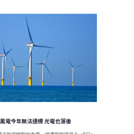
陸纜等由楊德諾辦理。21部風機總裝置容量
工台電一期風場安裝的21部風機為日立5.2MW
MW，年平均發電量約3.6億度，可供給近
岸風電今年無法達標 光電也落後