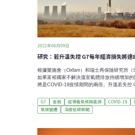
2021年06月09日
研究：若升溫失控 G7每年經濟損失將達8
根據樂施會（Oxfam）和瑞士再保險研究所（Swiss
如果富裕國家不解決溫室氣體排放持續增加的
將是COVID-19疫情期間的兩倍。升溫若失控
次疫情危機該研究指出，G7國家（英國、美
國、義大利）的經濟在COVID-19大流行期間
G7
金融
疫情看氣候與能源
COVID-19
升幅度來到2.6°C，2050年前每年將損失8.
氣候變遷
深度低碳新聞
於每年發生兩次COVID-19危機。