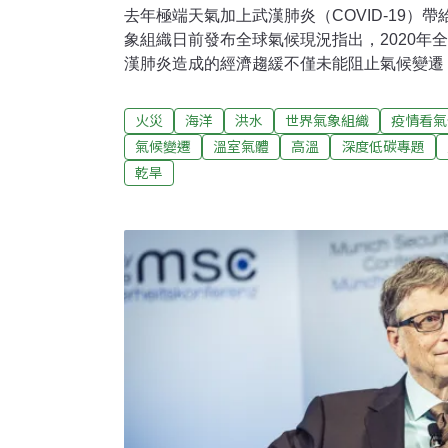
去年極端天氣加上武漢肺炎（COVID-19）
象組織日前發布全球氣候現況指出，2020年全
漢肺炎造成的經濟趨緩不僅未能阻止氣候變遷
象組織（World Meteorological Organiza
了《 2020年全球氣候狀況》（State of the Glo
火災
海洋
洪水
世界氣象組織
疫情看氣
份報告記錄完整氣候系統指標變化，包括溫室
氣候變遷
溫室氣體
高溫
深度低碳專題
溫、海平面上升、冰融化和冰川退縮以及極端
乾旱
發展、移民和人口流離失所狀況、糧食安全以
響。