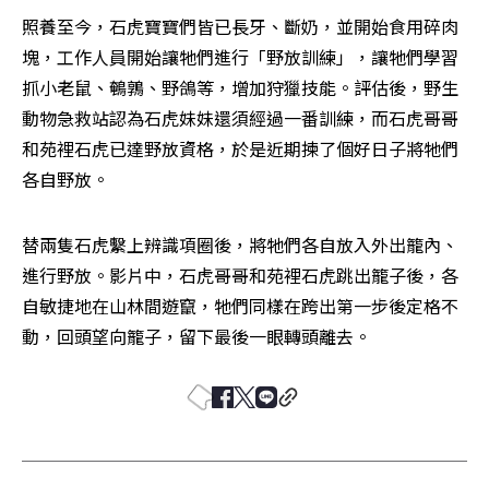
照養至今，石虎寶寶們皆已長牙、斷奶，並開始食用碎肉
塊，工作人員開始讓牠們進行「野放訓練」，讓牠們學習
抓小老鼠、鵪鶉、野鴿等，增加狩獵技能。評估後，野生
動物急救站認為石虎妹妹還須經過一番訓練，而石虎哥哥
和苑裡石虎已達野放資格，於是近期揀了個好日子將牠們
各自野放。
替兩隻石虎繫上辨識項圈後，將牠們各自放入外出籠內、
進行野放。影片中，石虎哥哥和苑裡石虎跳出籠子後，各
自敏捷地在山林間遊竄，牠們同樣在跨出第一步後定格不
動，回頭望向籠子，留下最後一眼轉頭離去。