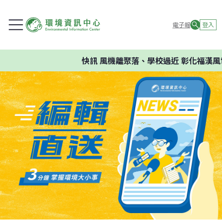
電子報
登入
快訊
風機離聚落、學校過近 彰化福漢風