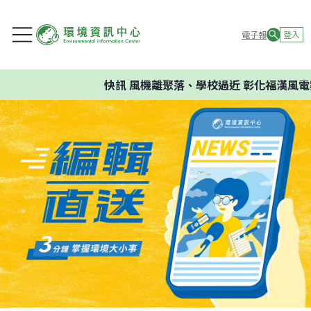
電子報
登入
快訊
風機離聚落、學校過近 彰化福漢風電