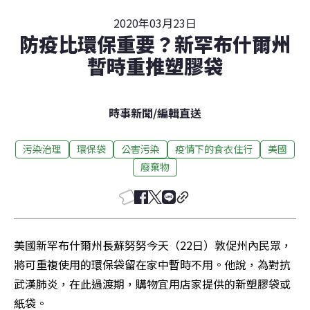
2020年03月23日
防疫比環保重要？新罕布什爾州
暫時重推塑膠袋
時事新聞
/
編輯直送
污染治理
環保袋
公害污染
疫情下的食衣住行
美國
廢棄物
美國新罕布什爾州長蘇努努今天（22日）敦促州內民眾，
將可重複使用的環保袋留在家中暫時不用。他說，為對抗
武漢肺炎，在此過渡期，購物宜用店家提供的新塑膠袋或
紙袋。