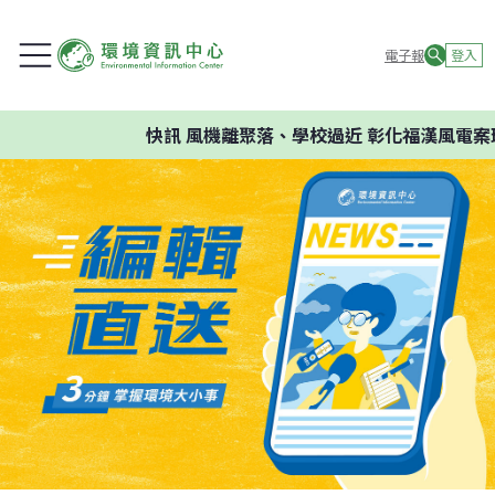
電子報
登入
快訊
風機離聚落、學校過近 彰化福漢風電案