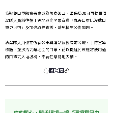
為避免口罩隨意丟棄成為防疫破口，環保局20日再動員清
潔隊人員前往墾丁等地區向民眾宣導「亂丟口罩比沒戴口
罩更可怕」及加強取締查證，避免橫生公衛問題。
清潔隊人員也在恆春公車轉運站及醫院前等地，手持宣導
標語，並撿拾丟棄地面的口罩，藉以提醒民眾應將使用過
的口罩丟入垃圾桶，不要任意隨地丟棄。
你的關心，關乎環境—讓《環境資訊中