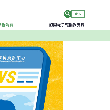
登入
綠色消費
訂閱電子報
捐款支持