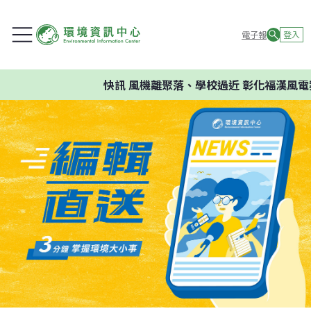
電子報
登入
快訊
風機離聚落、學校過近 彰化福漢風電