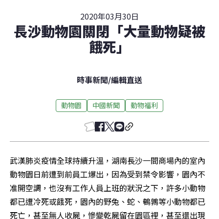
2020年03月30日
長沙動物園關閉「大量動物疑被
餓死」
時事新聞
/
編輯直送
動物園
中國新聞
動物福利
武漢肺炎疫情全球持續升溫，湖南長沙一間商場內的室內
動物園日前遭到前員工爆出，因為受到禁令影響，園內不
准開空調，也沒有工作人員上班的狀況之下，許多小動物
都已遭冷死或餓死，園內的野兔、蛇、鵪鶉等小動物都已
死亡，甚至無人收屍，慘變乾屍留在園區裡，甚至還出現