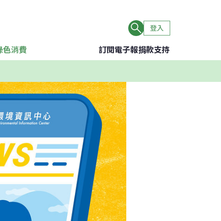
登入
綠色消費
訂閱電子報
捐款支持