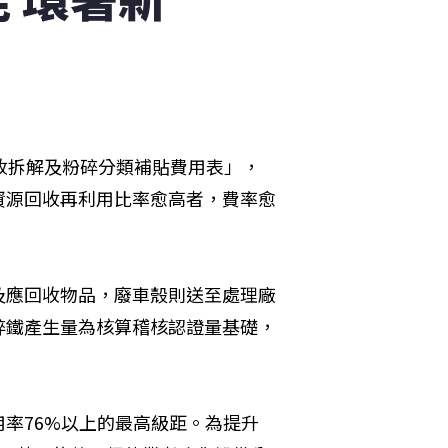
收拆解及粉碎分類補貼費用表」，
資源回收再利用比率愈高者，費率愈
及應回收物品，廢車殼則送至處理廠
碎鐵產生量為核算稽核認證量基礎，
率76%以上的最高級距。為提升