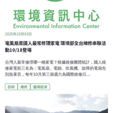
沖入排水溝，最終成為海灘和街道上的常見垃圾。她強
調：「這是一種『便利包裝』，完全可以用大瓶裝或可再
填充的調味品，或更易於管理的替代品來取代，其淘汰將
直接減少進入廢棄物系統的一次性
2025年10月03日
電風扇是國人最常修理家電 環境部全台維修串聯活
動10/18登場
台灣人最常修理哪一種家電？根據維修團體統計，國人維
修家電前三名為：電風扇、電鍋、吹風機。故障的電扇先
別急著丟，每年10月第三個週六為國際維修日
（International Repair Day）。環境部為響應國際維修
回收
維修
循環經濟
日，將於本月18～19日在台北市「一碼村」舉辦維修日活
動，提供不同的檢修及手作體驗。維修日全台大串聯 33團
體響應環境部今（3）日召開「惜物．惜福 國際維修日推
廣記者會」，環境部次長兼任財團法人環境資源研究發展
基金會董事長葉俊宏指出，維修是「減廢、減碳」最省