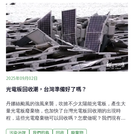
機。在歐洲，垃圾是僅次於建築與交通運輸的第三大溫室
氣體排放源。因此，零廢棄已然成為全球城市努力的重大
目標。非營利組織「零廢棄歐洲」（Zero Waste
Europe）指出，歐洲有480個地方政府承諾實現零廢棄的
願景。單單 2024年，與零廢棄歐洲合作實施全市零廢棄解
決方案的城市人口從1600萬增加到1800萬，成長超過
10%。廚餘的回收率也從18%上升到26%。日本上勝町45
項垃圾分類提到零廢棄城鎮，位於日本四國島南方的上勝
町無疑是先驅。然而，一開始往這個方向前進，是迫於不
得不然的壓力。在
2025年09月02日
光電板回收潮，台灣準備好了嗎？
丹娜絲颱風的強風來襲，吹掀不少太陽能光電板，產生大
量光電板廢棄物，也加快了台灣光電板回收潮的出現時
程，這些光電廢棄物可以回收嗎？怎麼做呢？我們現有的
回收量和技術能有辦法解決嗎？台灣的太陽能光電板，大
污染治理
我們的島
回收
廢棄物
約從2000年開始裝設，2025年6月，裝置容量已經來到1