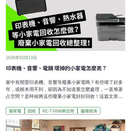
並縫上曲折、不規則的縫線來加固帽身。「菸蒂無所不
在，卻鮮少有人正視這個急迫的議題。」吉諾希望人們藉
此重新思考，那些看似「沒價值」的物品，其實都有重生
的可能性。全球吸菸人口約13億，每天製造多達4.5兆個菸
頭，總重120萬噸。菸蒂可說是最常見、也最惱人的垃圾
之一，不僅街道、公園，連潔白的沙灘也有它的蹤影。根
據2020年環保組織「美化美國協會」（Keep America
Beautiful, KAB）的全美垃圾調查，在十公分以下的垃圾
2026年02月13日
中，菸
印表機、音響、電鍋 壞掉的小家電怎麼丟？
家中有閒置印表機、音響等廢棄小家電嗎？有些壞了好多
年，或根本用不到，卻因為不知道要怎麼處理，一直堆著
占空間？是時候將這些廢棄小家電好好回收！這篇文章整
理了廢棄小家電回收的正確作法，幫助你快速理解常見如
廢家電
回收
RE-THINK新日常
循環經濟
印表機、電鍋、飲水機回收分類方式。文末也附上讓廢棄
小家電重生的方法，馬上來看看。廢棄小家電回收怎麼
丟？廢棄小家電類型眾多，不同小家電該怎麼回收處理，