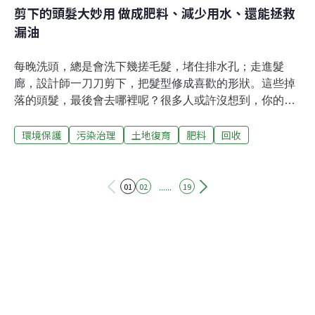
剪下的頭髮大妙用 做成肥料、減少用水、還能拯救
漏油
每晚洗頭，總是會洗下幾搓毛髮，堵住排水孔；走進髮
廊，設計師一刀刀剪下，把髮型修成喜歡的形狀。這些掉
落的頭髮，最後會去哪裡呢？很多人或許沒想到，你的頭
髮也可能成了環境的隱形殺手。許多創新組織都在收集廢
環境保護
污染治理
土地復育
肥料
回收
棄的頭髮，回收利用、把廢料變材料，解決更多環境問
題。頭髮丟一般垃圾分解，恐產生溫室氣體依據正常脫落
規律，我們每天平均會失去50～100根頭髮。人類的毛髮
雖是生物可分解，最終也會像其他有機物質一樣進入土壤
......
01
02
19
腐爛，但不當處理頭髮廢棄物的過程卻可能產生有害環境
的副產物。在美國跟加拿大，美髮沙龍每天會丟棄高達
31.5噸（約等同2萬8576公斤）的頭髮，相當於每分鐘就
產生397公斤的頭髮廢棄物。這些廢棄頭髮，都會被裝在
一般垃圾袋，大多送往垃圾掩埋場，當頭髮在厭氧環境下
分解，就產生有害溫室氣體，加劇氣候變遷。頭髮超吸
油！新創收集髮絲製成吸油墊脫落的髮絲乍看無用，丟進