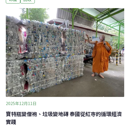
Mondal）走進垃圾回收場，將手中的食品包裝、塑膠瓶罐
換成代幣，再走進不遠處的咖啡館，用代幣「換回」一頓
熱騰騰的午餐。垃圾咖啡廳：一份正餐背後的社會創新印
度恰蒂斯加爾邦（Chhattisgarh）安比卡布爾市
（Ambikapur）的「垃圾咖啡館」（Garbage Café），主
打「用塑膠垃圾換溫飽」，收銀台後方一張白底紅字的牌
子寫著：一公斤塑膠，換一份正餐。這家餐廳由市政公司
（AMC）主導營運，透過將塑膠垃圾轉換成代幣，核心概
念是為印度社會的塑膠污染與飢餓問題，找到了雙贏的解
方。這間垃圾咖啡
2025年12月11日
寶特瓶變僧袍、垃圾變地磚 泰國從紅寺的循環經濟
實踐