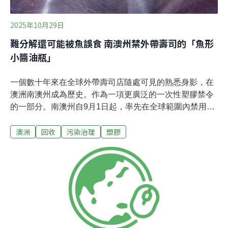
2025年10月29日
難分解還可能被魚誤食 南澳州禁外帶壽司的「魚形
小醬油瓶」
一個數十年來在全球外帶壽司店隨處可見的熟悉身影，在
澳洲南澳州成為歷史。作為一項更廣泛的一次性塑膠禁令
的一部分。南澳州自9月1日起，率先在全球範圍內禁用魚
型塑膠醬油瓶，此舉旨在減少塑膠污染、保護海洋生態。
澳洲
回收
污染治理
塑膠
日本發明，風靡全球這款小巧可愛的魚型醬油瓶，在日文
被稱為「醬油鯛」（shoyu-tai），是由日本大阪公司旭創
業創始人渡邊輝夫於1954年發明。最初，這類醬油容器多
為陶瓷或玻璃材質，但隨著廉價工業塑膠的出現，聚乙烯
魚型容器迅速普及，並最終風靡全球。然而，這項發明也
帶來了新的環境問題。南澳環境部長克洛斯（Susan
Close）指出，每個魚型塑膠容器的使用時間只有短短幾
秒，但由於體積小，它們很容易被隨意丟棄、被風吹走或