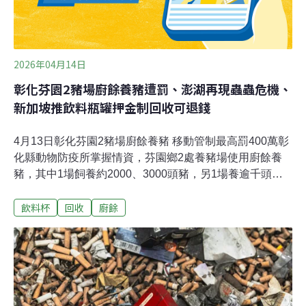
2026年04月14日
彰化芬園2豬場廚餘養豬遭罰、澎湖再現蟲蟲危機、
新加坡推飲料瓶罐押金制回收可退錢
4月13日彰化芬園2豬場廚餘養豬 移動管制最高罰400萬彰
化縣動物防疫所掌握情資，芬園鄉2處養豬場使用廚餘養
豬，其中1場飼養約2000、3000頭豬，另1場養逾千頭
豬，動防所昨天突襲查獲，待2場業者說明後將開罰，最
飲料杯
回收
廚餘
高可處400萬元。（中央社報導）花蓮吉安掩埋場垃圾暫
置肇因歲修 縣府強化防災整備花蓮縣環保局表示，吉安
鄉掩埋場裸露垃圾暫置量已減至200公噸以內，因2月17日
至3月29日台泥歲修、3月2日至4月12日外縣市焚化爐歲
修，致轉運作業階段性暫停而有垃圾暫置情形。（中央社
報導）