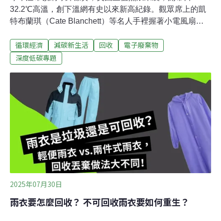
32.2℃高溫，創下溫網有史以來新高紀錄。觀眾席上的凱
特布蘭琪（Cate Blanchett）等名人手裡握著小電風扇，
被鏡頭捕捉下來，成為話題主角。但當夏季過去，明年凱
循環經濟
減碳新生活
回收
電子廢棄物
特布蘭琪還會拿著同一支手持電風扇出現在螢光幕上嗎？
或許無法確定，但隨著氣溫連年攀升，手持電風扇這類
深度低碳專題
「快科技」（FastTech）產品的需求正在急遽攀升。數字
背後的真相：「快科技」廢棄物驚人現況英國環保組織
Material Focus執行董事巴特勒（Scott Butle）表示，「我
們有了快餐，後來出現了快時尚，現在又有了快科技。它
們便宜、很容易買到，但最終都會被扔進垃圾桶。」常見
的快科技產品有行動電源、充電線、日落投影燈、夜光馬
桶蓋、迷你卡拉OK機、LED 氣球燈。產品品質一般、容
易損壞，不難想見，很少人會選擇送修，還不如再買一個
新的。Material Focus指出，英國每年丟
2025年07月30日
雨衣要怎麼回收？ 不可回收雨衣要如何重生？