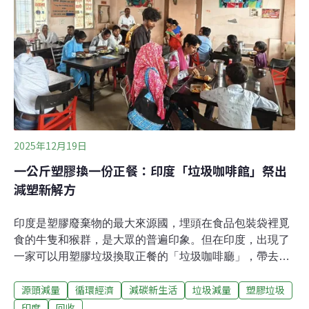
也讓你很困惑嗎？首先，記得大重點！廢棄小家電回收多
半屬於廢電子電器類，或廢資訊物品類，只要妥善回收，
有機會再次被利用。 千萬不能把小家電當一般垃圾、隨意
丟棄，這樣會導致資源無法利用，還可能釋出有害物質，
對環境產生潛在風險。常見廢棄小家電回收有哪些類別？
小家電百百種，以下整理了常見廢棄小家電，一起來看看
如何正確回收！廢棄小家電回收：印表機回收印表機外殼
多為塑膠，內部零件則是由金屬和塑膠組成。印表機從
2001 年被公告列為「廢資訊物品」回收項目，可
2025年12月19日
一公斤塑膠換一份正餐：印度「垃圾咖啡館」祭出
減塑新解方
印度是塑膠廢棄物的最大來源國，埋頭在食品包裝袋裡覓
食的牛隻和猴群，是大眾的普遍印象。但在印度，出現了
一家可以用塑膠垃圾換取正餐的「垃圾咖啡廳」，帶去一
公斤塑膠垃圾能換一份正餐、半公斤能換一份早餐，為印
源頭減量
循環經濟
減碳新生活
垃圾減量
塑膠垃圾
度社會的塑膠污染與飢餓問題，找到了雙贏的解方。在印
度東部一座小城，街頭的拾荒婦人曼達爾（Rashmi
印度
回收