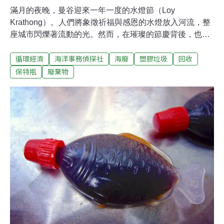
滿月的夜晚，曼谷迎來一年一度的水燈節（Loy
Krathong）。人們將象徵祈福與感恩的水燈放入河流，整
座城市閃爍著流動的光。然而，在璀璨的節慶背後，也隱
藏著另一場挑戰——大量花卉、竹葉、麵包、紙片與塑膠
循環經濟
海洋事務偵探社
海廢
塑膠垃圾
回收
垃圾，最終隨水流入昭披耶河。在這節慶期間，海洋委員
會於曼谷舉辦「2025 印太海洋台泰韌性夥伴研習營」，這
保特瓶
廢棄物
是台灣首次在海外主辦的海廢治理主題工作坊。而在理論
與政策之外，我們也走入實際現場——一座將佛法、環境
與社區緊密結合的寺廟：從紅寺（Wat Chak Daeng）。
佛法與回收：半戶外的修行場車子從喧鬧的街道轉進寧靜
小徑，枝葉扶疏鳥鳴清亮，陽光從林葉間隙灑下，僧人們
穿著橙褐色袈裟，在路旁掃落葉。若不說，這裡更像是公
園。這座寺廟跟我們想像的很不一樣。我們走進挑高通風
的半戶外回收作業棚，看見工作人員開著堆高車忙進忙
出，志工揀選分類各式的廢棄物，分類場卻沒有異味，壓
縮機傳出低沉的轟轟聲，持續將塑