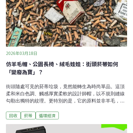
2026年03月18日
仿羊毛帽、公園長椅、絨毛娃娃：街頭菸蒂如何
「變廢為寶」？
街頭隨處可見的菸蒂垃圾，竟然能轉生為時尚單品。這頂
柔和米白色調、觸感厚實柔軟的設計師帽，以不規則縫線
勾勒出獨特的紋理。更特別的是，它的原料並非羊毛，而
是隨處可見的菸蒂垃圾。這是英格蘭中央聖馬丁藝術與設
回收
菸蒂
循環經濟
計學院的畢業製作「香菸從未如此酷過」，畢業生吉諾
（Olivia Gino）到處蒐集被丟棄的菸頭，經過浸泡洗淨、
處理後，取出其中的醋酸纖維素，再以針刺氈戳成氈布，