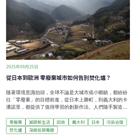
錢、最有效、最簡單的方法。記者會上，維修團體也公布
了台灣人最常維修小家電排行榜。第一名為電風扇，第二
名至第10名依序是：電鍋、吹風機、CD/收錄音機、快煮
壺/鍋、檯燈/燈具、微波爐、烤箱/食物烘烤機、果汁機/攪
拌機、玩具。本（10）月18～19日，環境部將以「台灣維
修日～全台大串聯」為主軸，於台北市一碼村辦理全台維
修社團響應
2025年09月25日
從日本到歐洲 零廢棄城市如何告別焚化爐？
隨著環境意識抬頭，全球不論是大城市或小鄉鎮，都紛紛
往「零廢棄」的目標前進，從日本上勝町，到義大利的卡
潘諾里，都提供了值得學習的創新作法。人們隨手製造的
垃圾，帶來的問題遠比想像中的大。 世界銀行指出，垃圾
零廢棄
減碳新生活
回收
義大利
日本
污染治理
掩埋場占全球甲烷排放量的11%。聯合國也表示，廢棄物
加劇了氣候變遷、生物多樣性喪失，與自然破壞這三大危
焚化爐
深度低碳專題