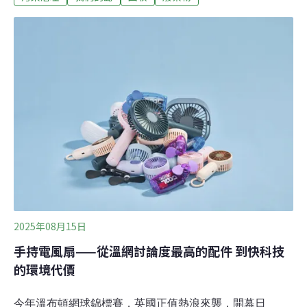
萬4844MW。2006年太陽能一年的發電量為1457千度，
2024年來到15,295,931千度，成為再生能源的發電主力，
占再生能源發電量的45.1%，總體發電量約5%。根據環境
部最新評估，2032年太陽能發電相關廢棄物數量將達到約
5萬公噸，2039年將達到約10萬公噸。今年7月，丹娜絲颱
風造成13.5萬片約2800公噸太陽能光電板毀損，突顯台灣
光電板回收量能是否充足、回收制度是否完備，是迫在眉
睫的議題。太陽能光電板回收潮何時來臨？光電業者坦
言，受到極端氣候和天災的影響，光電板回收潮比想像的
還快出現，加上光電板性能快速增長，新型光電板發
2025年08月15日
手持電風扇——從溫網討論度最高的配件 到快科技
的環境代價
今年溫布頓網球錦標賽，英國正值熱浪來襲，開幕日