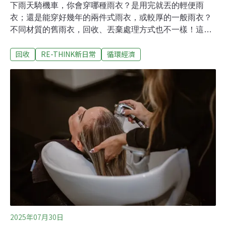
下雨天騎機車，你會穿哪種雨衣？是用完就丟的輕便雨
衣；還是能穿好幾年的兩件式雨衣，或較厚的一般雨衣？
不同材質的舊雨衣，回收、丟棄處理方式也不一樣！這篇
文章將一次帶你看懂，雨衣是垃圾還是可回收！輕便雨
回收
RE-THINK新日常
循環經濟
衣、兩件式雨衣或一般雨衣，該怎麼正確丟棄，以及到底
哪種雨衣比較環保？輕便雨衣是垃圾還是可回收？解答：
輕便雨衣可回收！你可能也曾有這種經驗？騎車騎到一半
突然下大雨，趕快衝進便利商店，買一件輕便雨衣應急。
輕便雨衣如其名，輕薄、方便，但也很容易破損。不能再
使用的輕便雨衣該怎麼丟棄？其實輕便雨衣就是放大版的
塑膠袋，屬於可回收塑膠！輕便雨衣回收前，先完成2步
驟跟多數塑膠製品回收一樣，輕便雨衣回收也要遵循乾
淨、材質單純兩大原則。回收前，別忘了完成2步驟：兩
件式雨衣（一般雨衣）不可回收！較厚的一般雨衣，或是
騎機車常見的兩件式雨衣，多半不可回收。這類雨衣雖然
較耐穿，但常見材質為 PE 加上尼龍或其他複合材質，回
收
2025年07月30日