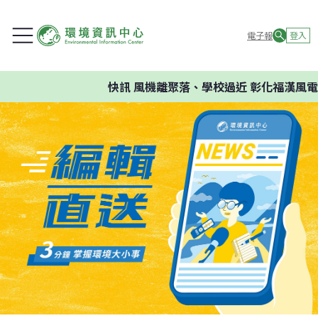
電子報
登入
快訊
風機離聚落、學校過近 彰化福漢風電