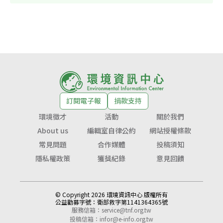
訂閱電子報
捐款支持
環境徵才
活動
關於我們
About us
編輯室自律公約
網站授權條款
常見問題
合作媒體
投稿須知
隱私權政策
獲獎紀錄
意見回饋
© Copyright 2026 環境資訊中心 版權所有
公益勸募字號：
衛部救字第1141364365號
服務信箱：
service@tnf.org.tw
投稿信箱：
infor@e-info.org.tw