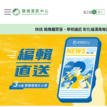
電子報
登入
快訊
風機離聚落、學校過近 彰化福漢風電案