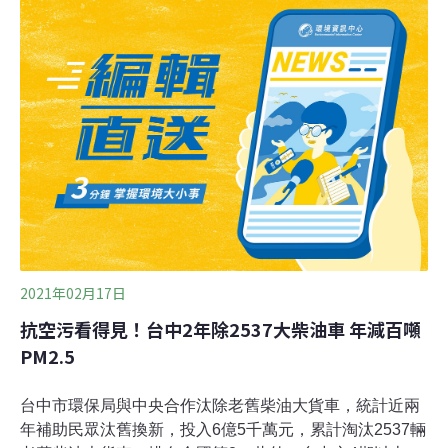
車隊轉型為電動車，以削減碳排放，但目前正面臨到難
題，由於充電需要花費大量靜止的時間，將影響生產率。
而礦業巨頭發起的競賽，將尋求快速充電的點子，為偏遠
礦區的卡車車隊提供每小時400千瓦（kWh）的電力。
2021年02月17日
抗空污看得見！台中2年除2537大柴油車 年減百噸
PM2.5
台中市環保局與中央合作汰除老舊柴油大貨車，統計近兩
年補助民眾汰舊換新，投入6億5千萬元，累計淘汰2537輛