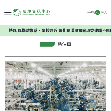
電子報
登入
訊
風機離聚落、學校過近 彰化福漢風電案環委建議不應開發
柴油車