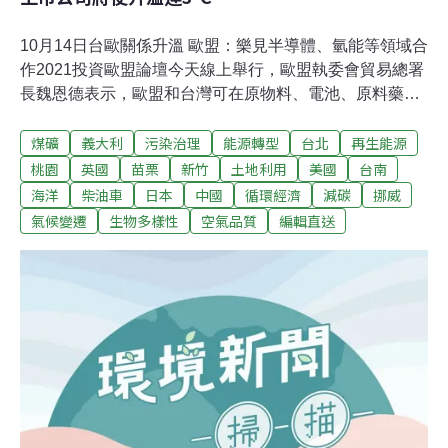
10月14日台歐關係升溫 歐盟：樂見半導體、氫能等領域合
作2021投資歐盟論壇今天線上舉行，歐盟執委會貿易總署
長魏恩德表示，歐盟和台灣可在原物料、電池、原料藥、
氫能、半導體以及雲端和邊緣運算科技等6領域合作，樂
煤礦
義大利
污染治理
能源轉型
台北
再生能源
見新商機深化台歐夥伴關係。魏恩德演講指出，儘管全球
COVID-19疫情終於有所好轉，但各國持續面對前所未有
桃園
英國
苗栗
新竹
土地利用
美國
台南
挑戰，包含氣候變遷、數位轉型、地緣政治等挑戰，加上
海洋
柴油車
日本
中國
循環經濟
減碳
挪威
供應鏈成為各國重視議題，歐盟須與志同道合的夥伴合
氣候變遷
生物多樣性
空氣品質
編輯直送
作，才能解決問題。（中央社報導）20億元農地工廠輔導
金 民團籲地方政府說明用途地球公民基金會今天說，工廠
管理輔導法修法後上路一年半，各地方政府已從申請納管
的農地違章工廠，收取新台幣20億元的納管輔導金與營運
管理金，應說明經費用途，並呼籲這筆錢應用於拆除違章
工廠。（中央社報導）