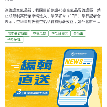
為維護空氣品質，我國目前劃設45處空氣品質維護區，禁
止或限制高污染車輛進入，環保署今（17日）舉行記者會
表示，空維區對改善空氣品質有顯著效益，如台北市三處
轉運站PM2.5濃度改善20.4%、雲林縣公誠國小CO濃度改
深度低碳新聞
空氣品質
空品維護區
柴油車
善26.3%。全台劃設45空氣品質維護區 加嚴管制移動污染
源根據《空氣污染防制法》，地方政府可因地制宜劃設空
污染治理
氣品質維護區，限制或禁止高污染車輛進入，經過與相關
機關與受影響對象協商，報請中央核定後實施。我國首處
空維區為新北市「台北港空氣品質維護區」，環保署陸續
核定45處空維區，包括港口五處、轉運站七處、機場兩
處、中小學與醫院五處、風景區16處及其他區域10處，目
前實施中的空維區有41處，還有三至四處在審核中。環保
署表示，空維區對改善空氣品質有顯著效益，以實施超過
一年的空維區為例，台北港PM2.5濃度降低至18.5微克
（µg／m3）、改善4.6%；台北市三處轉運站（台北、市
府、南港）