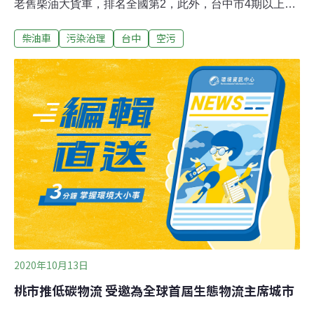
老舊柴油大貨車，排名全國第2，此外，台中市4期以上新
車數量近3年提升16%，民眾檢舉柴油烏賊車近四年下降
柴油車
污染治理
台中
空污
94%。環保局局長陳宏益說，依環保署排放清冊顯示，移
動污染源PM2.5排放量占全市約30%，其中柴油大貨車占
約10%。而車齡超過20年的1、2期大型柴油車PM2.5排放
強度約為3期以上大型柴油車的4倍，目前設籍台中市1、2
期大型柴油車約8200輛，因此加速汰除高污染車輛是目前
改善柴油車污染的主要目標。2019、2020年累計汰除
2537輛老舊柴油大貨車，每年可減少149.1公噸PM2.5排
放量、16萬5882公噸碳排放量。環保局說明，今年1月1日
起，大型柴油車多元補助方案改由環保署單一窗口統一審
查、撥款（線上申請資訊系統https://dvs.epa.gov.tw/ ；服
務專線02-
2020年10月13日
桃市推低碳物流 受邀為全球首屆生態物流主席城市