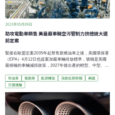
2023年05月09日
助攻電動車銷售 美最嚴車輛空污管制力拚總統大選
前定案
緊接在歐盟定案2035年起禁售新燃油車之後，美國環保署
（EPA）4月12日也提案加嚴車輛排放標準，號稱是美國
最積極的車輛減排政策，2027年後出產的輕型、中型、重
型車款均涵蓋在內。雖未禁售新燃油車，但預估將推升
柴油車
電動車
能源轉型
深度低碳新聞
美國
2032年電動車占比達2/3左右。環保署於5月初辦理公聽
會。外電報導，拜登（Joe Biden）政府急於在總統大選前
交通運輸
敲定新規，避免計畫生變。前總統川普（Donald Trump）
任內就曾放寬歐巴馬（Barack Obama）政府的車輛燃油
效率標準，拜登上台後才再度改回。未禁售新燃油車 各型
車款全納入環保署的提案排放標準管制分別針對2027年後
出產的輕型跟中型車款的污染排放，以及重型職業車輛