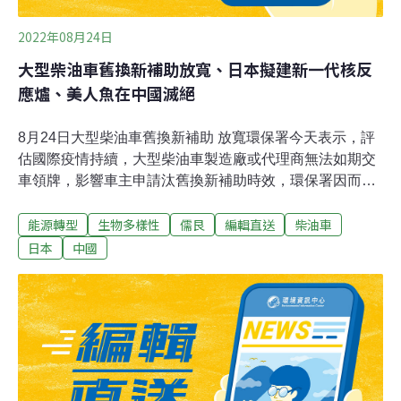
2022年08月24日
大型柴油車舊換新補助放寬、日本擬建新一代核反
應爐、美人魚在中國滅絕
8月24日大型柴油車舊換新補助 放寬環保署今天表示，評
估國際疫情持續，大型柴油車製造廠或代理商無法如期交
車領牌，影響車主申請汰舊換新補助時效，環保署因而修
正發布「大型柴油車汰舊換新補助辦法」部分條文。這次
能源轉型
生物多樣性
儒艮
編輯直送
柴油車
修正重點，主要是增訂若無法檢具完成一至三期大型柴油
車報廢與新車文件時，可先提供一至三期大型柴油車的行
日本
中國
車執照與新車買賣契約書提出申請，並可以簽訂新車買賣
契約日期，作為期間認定基準。（經濟日報報導）2021
空、水污樣態 中油及工業局列裁罰金榜首綠色公民行動聯
盟今日公布去（2021）年空污、水污十大違規企業名單，
從違規事實嚴重性、總裁罰金額與次數綜合評量，頒發第
四屆「環境金害獎」。空污部分，以中油合計裁罰新台幣
1015萬元最多，水污以經濟部轄下工業區污水處理廠合計