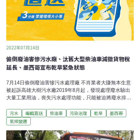
19次廢水超標，開罰2591萬元最多。
2022年07月14日
偷倒廢油害慘污水廠、汰舊大型柴油車減徵貨物稅
延長、墨西哥宣布乾旱緊急狀態
7月14日偷倒廢油害慘污水處理廠 不肖業者大賺無本生意
被起訴高雄大樹污水廠2019年8月起，發現處理廢水驗出
大量工業用油，喪失污水處理功能，只能被迫將廢水排入
高屏溪。檢警獲報後展開偵辦，發現邱姓男子向多間公司
污水
編輯直送
柴油車
污染治理
乾旱
墨西哥
收費抽取廢油、水肥，再趁機偷排入污水下水道，大賺
「無本」生意，雄檢偵結，今天將邱男、邱男旗下員工及
氣候變遷
委託邱清運的業者依廢棄物清理法起訴。（聯合報報導）
汰舊大型柴油車減徵貨物稅 財部預告延長至2026年財政部