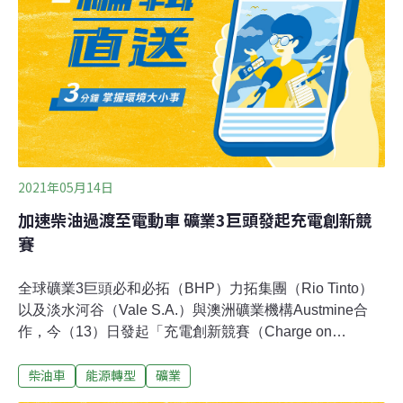
河川污染指數都大於6，代表嚴重污染，台南市府向環保
署爭取到7.8億元，辦理三爺溪上游排水截流及虎尾寮水資
源回收中心擴建發包工程，截管3.3公里，希望讓三爺溪水
質由嚴重污染，降至中度污染以下。（聯合報報導）
2021年05月14日
加速柴油過渡至電動車 礦業3巨頭發起充電創新競
賽
全球礦業3巨頭必和必拓（BHP）力拓集團（Rio Tinto）
以及淡水河谷（Vale S.A.）與澳洲礦業機構Austmine合
作，今（13）日發起「充電創新競賽（Charge on
Innovation Challenge）」，募集包商，加速柴油車過渡至
柴油車
能源轉型
礦業
電動車，減少溫室氣體排放。《路透》報導，柴油是造成
礦業碳排放的主因，聯合聲明表示，採礦業正計畫將柴油