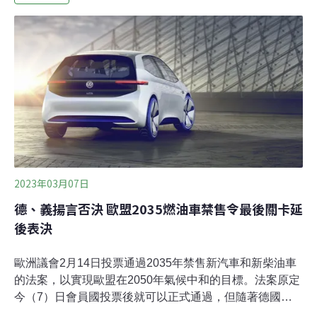
的第20天生效。多國杯葛下通過：2035新售車均要零碳排
交通運輸約占歐盟碳排放的1/4。歐盟執委會（European
Commission）於2021年提出禁售新燃油車政策，要求
2030年起新售車輛的二氧化碳排放量要比2021年削減
55%，在2035年新售車都要零碳排，屆時將無法再販售汽
油車與柴油車。
2023年03月07日
德、義揚言否決 歐盟2035燃油車禁售令最後關卡延
後表決
歐洲議會2月14日投票通過2035年禁售新汽車和新柴油車
的法案，以實現歐盟在2050年氣候中和的目標。法案原定
今（7）日會員國投票後就可以正式通過，但隨著德國、
義大利立場轉變，加上波蘭、保加利亞未表態支持，法案