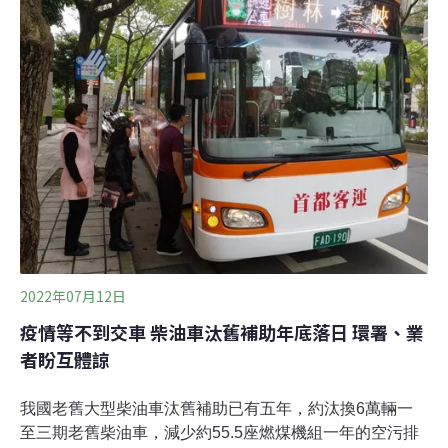
預告修正貨物稅條例草案，為加速報廢老舊大型柴油車，
改善空氣品質，提升車主汰舊換新意願，大型柴油車汰舊
換新減徵貨物稅延長4年，實施至2026年12月31日，每輛
最高減徵貨物稅新台幣40萬元。（經濟日報報導）
2022年07月12日
疫情等不到交車 柴油車汰舊補助年底落日 環署、業
者盼互體諒
我國老舊大型柴油車汰舊補助已有五年，約汰換6萬輛一
至三期老舊柴油車，減少約55.5座燃煤機組一年的空污排