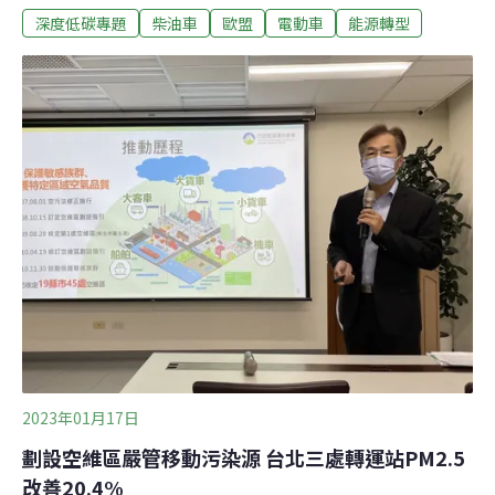
深度低碳專題
柴油車
歐盟
電動車
能源轉型
無法通過的可能性大增。歐盟理事會輪值主席國上週五宣
布延後表決，新的時程還未定。
2023年01月17日
劃設空維區嚴管移動污染源 台北三處轉運站PM2.5
改善20.4%