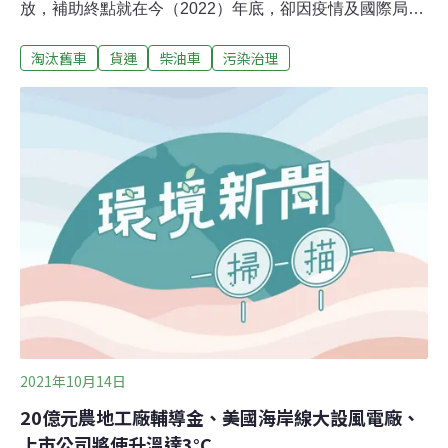
放，補助終點就在今（2022）年底，卻因疫情及國際局勢
影響，許多柴油車業者表示，新車無法如期交車。客、貨
淘汰舊車
貨運
柴油車
污染治理
運業者以營運狀況不佳、舊車報廢卻沒新車開為由，建議
延長補助期限，環保署則表示，補助政策已有落日條款，
就是為了儘早淘汰老車，且過去已砸百億元空污基金協助
老車汰舊，再延一年恐無法負擔。疫情推遲交車 環署開放
以買賣契約書申請汰舊換新補助 環保署6月預告修正草
案，因疫情及國際局勢影響，大型柴油車廠或代理商無法
如期交車，影響車主申請補助時效，開放以買賣契約書申
請補助。若申請者未取得新車、無法提出文件（如購車發
票、新車行照等），可先以車輛買賣契約書申請補助，申
請期限為2022年12月31日，最遲須在2023年12月31日之
前補正資料，且最多可提出展延半年。「大型柴油車汰舊
換新補助辦法」草案規定，申
2021年10月14日
20億元農地工廠輔導金、美國海岸線大設風電廠、
上市公司將使升溫達3°C