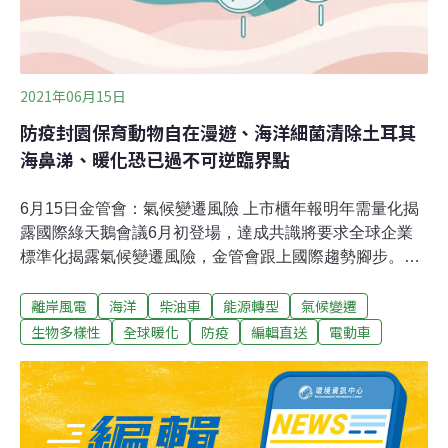
2021年06月15日
防疫封園保育動物自在漫遊、海洋細菌清除土耳其
海鼻涕、暖化恐已過不可逆臨界點
6月15日金管會：氣候變遷風險 上市櫃年報明年需量化揭
露國際綠天鵝會議6月初登場，達成共識將要求全球企業
標準化揭露氣候變遷風險，金管會跟上國際趨勢腳步。證
期局副局長蔡麗玲今日下午正式宣布，所有上市櫃與公開
離岸風電
海洋
柴油車
能源轉型
氣候變遷
發行公司，需在年報揭露面對氣候變遷的潛在風險、因應
措施及溫室氣體盤查等資訊，且需提供量化、可具體比較
生物多樣性
全球暖化
防疫
編輯直送
電動車
資訊，指引年底前出爐，明年正式上路，股東會前公布年
報時就得揭露。（經濟日報報導）環署補助7.8億 南市府
盼改善三爺溪水質環保署去年公布全台9大河川水質嚴重
污染測站，台南市三爺溪的網寮橋、五空橋、永寧橋測站