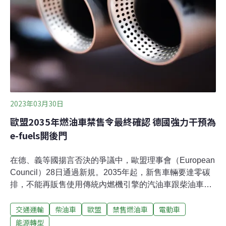
（如送貨卡車、垃圾車、公用卡車、校車等）跟重型貨車
的二化碳排放。
2023年03月30日
歐盟2035年燃油車禁售令最終確認 德國強力干預為
e-fuels開後門
在德、義等國揚言否決的爭議中，歐盟理事會（European
Council）28日通過新規。2035年起，新售車輛要達零碳
排，不能再販售使用傳統內燃機引擎的汽油車跟柴油車。
在德國強力介入下，使用e-fuels合成燃料的新車仍可繼續
交通運輸
柴油車
歐盟
禁售燃油車
電動車
銷售。理事會是決策程序的最後一步，禁售燃油車政策正
式「拍板」，新法規將發布在歐盟官方公報，並在發布後
能源轉型