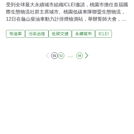
受到全球最大永續城市組織ICLEI邀請，桃園市擔任首屆國
際生態物流社群主席城市。桃園低碳車隊聯盟生態物流，
12日在龜山柴油車動力計排煙檢測站，舉辦誓師大會，宣
示優先使用環保貨車，改善物流運輸造成的排碳和污染問
柴油車
污染治理
低碳交通
永續城市
ICLEI
題，也推動貨車進廠保養同時檢測排煙狀況，預估每年可
減少PM10約34.6公噸、PM2.5約30.6公噸、氮氧化物 437
公噸。桃園市長鄭文燦表示：「桃園是全台灣最大的物流
聚落，其中柴油車在桃園非常多，因為我們的物流中心將
......
01
02
08
近有2千家，所以我們率先推動低碳車隊。」貼上標章，
獲得低碳環保車隊認證，中華郵政有3千多部汽車、9千部
機車，共1萬2千部車隊，是國內最大物流業者，三年來已
經引進3千多輛電動汽機車，也強力汰換老舊柴油車，也
用實際行動參與，展現環境保護決心。