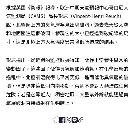
根據英國《衛報》報導，歐洲中期天氣預報中心哥白尼大
氣監測局（CAMS）局長彭屈（Vincent-Henri Peuch）
說，北極圈上方的臭氧層罕見出現破洞，過去幾天從太空
和地面關注這個破洞，發現它的大小已經達到破紀錄的尺
寸，這是北極上方大氣溫度異常降低所造成的結果。
彭屈指出，從近期的監控數據得知，北極上空發生異常的
變動因子，這些因子使得臭氧層加速消耗，在化學反應的
過程中，北極氣溫變得比平常更低，進而催化臭氧層的破
壞，但是除非這個洞向南移動，否則不會對人類造成任何
危險；若是它靠近人口稠密地區，大量紫外線就能透過臭
氧層破洞直接照射在生物體上。