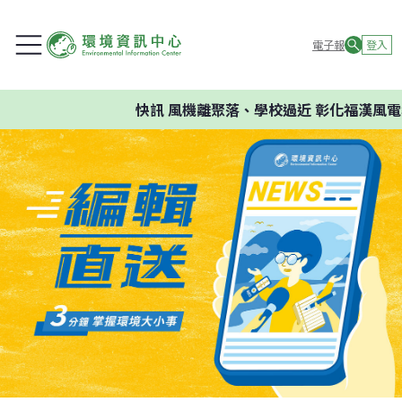
電子報
登入
快訊
風機離聚落、學校過近 彰化福漢風電