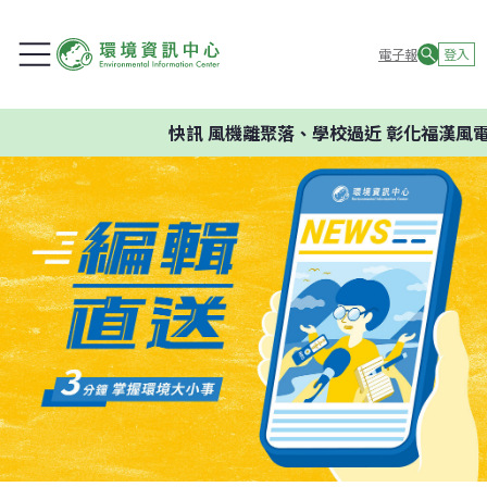
電子報
登入
快訊
風機離聚落、學校過近 彰化福漢風電