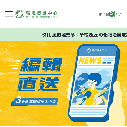
電子報
登入
快訊
風機離聚落、學校過近 彰化福漢風電