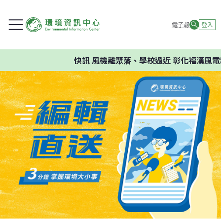
電子報
登入
快訊
風機離聚落、學校過近 彰化福漢風電