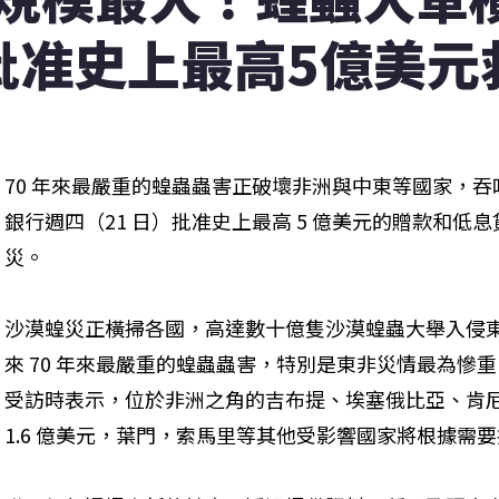
批准史上最高5億美元
70 年來最嚴重的蝗蟲蟲害正破壞非洲與中東等國家，
銀行週四（21 日）批准史上最高 5 億美元的贈款和低
災。
沙漠蝗災正橫掃各國，高達數十億隻沙漠蝗蟲大舉入侵東非
來 70 年來最嚴重的蝗蟲蟲害，特別是東非災情最為慘重。世界
受訪時表示，位於非洲之角的吉布提、埃塞俄比亞、肯尼
1.6 億美元，葉門，索馬里等其他受影響國家將根據需