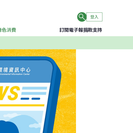
登入
綠色消費
訂閱電子報
捐款支持