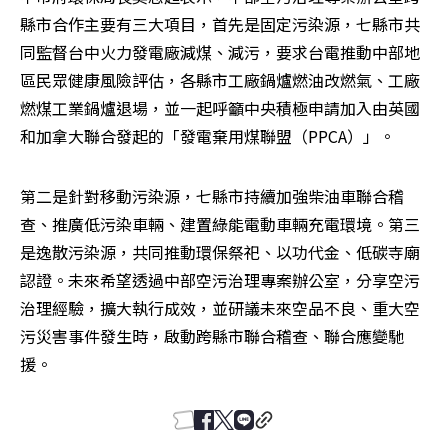
縣市合作主要有三大項目，首先是固定污染源，七縣市共
同監督台中火力發電廠減煤、減污，要求台電推動中部地
區民眾健康風險評估，各縣市工廠鍋爐燃油改燃氣、工廠
燃煤工業鍋爐退場，並一起呼籲中央積極申請加入由英國
和加拿大聯合發起的「發電棄用煤聯盟（PPCA）」。
第二是針對移動污染源，七縣市持續加強柴油車聯合稽
查、推廣低污染車輛、建置綠能電動車輛充電環境。第三
是逸散污染源，共同推動環保祭祀、以功代金、低碳寺廟
認證。未來希望透過中部空污治理專案辦公室，分享空污
治理經驗，擴大執行成效，並研議未來空品不良、重大空
污災害事件發生時，啟動跨縣市聯合稽查、聯合應變馳
援。