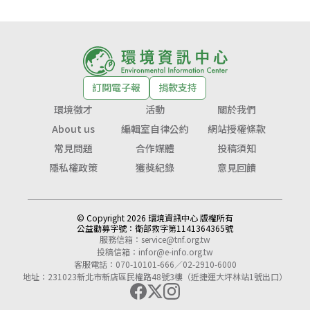
訂閱電子報
捐款支持
環境徵才
活動
關於我們
About us
編輯室自律公約
網站授權條款
常見問題
合作媒體
投稿須知
隱私權政策
獲獎紀錄
意見回饋
© Copyright 2026 環境資訊中心 版權所有
公益勸募字號：
衛部救字第1141364365號
服務信箱：
service@tnf.org.tw
投稿信箱：
infor@e-info.org.tw
客服電話：070-10101-666／02-2910-6000
地址：231023新北市新店區民權路48號3樓（近捷運大坪林站1號出口）