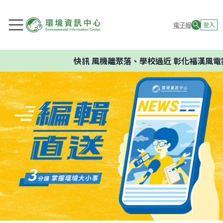
電子報
登入
快訊
風機離聚落、學校過近 彰化福漢風電