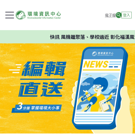
電子報
登入
快訊
風機離聚落、學校過近 彰化福漢風