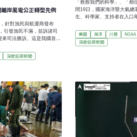
「救救我們的科學」、「相
開離岸風電公正轉型先例
間19日，國家海洋暨大氣總
生、科學家、支持者在入口
制，針對漁民與航運商發布
預算的大刀揮向這個全球重要
，引發漁民不滿，並訴諸司
NOAA，也沒了國家氣候服
美國
海洋
川普
NOAA
迎來司法勝訴。這是我國首次
（Union of Concerned
深度低碳新聞
境永續中心認為，本案能成
（Juan Declet-Bar
通部 風場航道三禁令全失效
救了許多生命」。他說，少了
深度低碳新聞
行指南」，劃設航道與緩衝
學校因應熱浪的措施來不及
航安。指南要求漁船「禁
訊，路況可能變得危險；沿
止在彰化風場航道之南、北
報到」，要求所有穿越彰化
道船舶交通管理系統
到，違者將處以10萬～50萬元罰鍰。