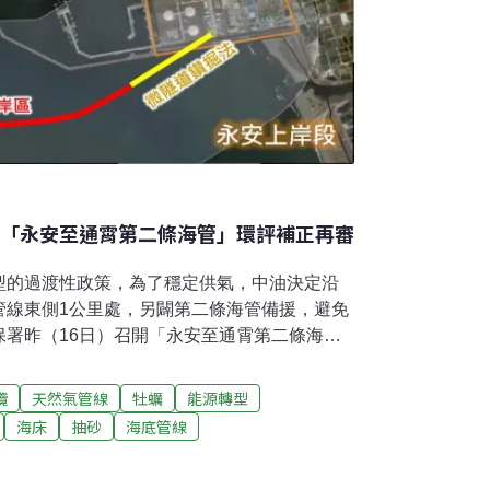
油「永安至通霄第二條海管」環評補正再審
型的過渡性政策，為了穩定供氣，中油決定沿
管線東側1公里處，另闢第二條海管備援，避免
保署昨（16日）召開「永安至通霄第二條海底
組第二次初審會議，高雄永安區居民憂心漁業
反對開發。環委決議此案補件再審，並要求開
纜
天然氣管線
牡蠣
能源轉型
的協調機制，整體評估海管對養殖漁業（含牡
海床
抽砂
海底管線
民、在地漁民溝通。高雄在地強烈反對 憂公安
保漁民生計及權益，我們漁會強烈反對興建！」