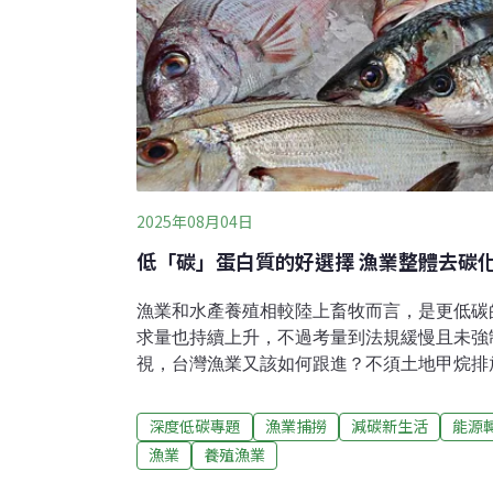
2025年08月04日
低「碳」蛋白質的好選擇 漁業整體去碳
漁業和水產養殖相較陸上畜牧而言，是更低碳
求量也持續上升，不過考量到法規緩慢且未強
視，台灣漁業又該如何跟進？不須土地甲烷排
年上升聯合國糧食及農業組織（FAO）202
產養殖狀況》（SOFIA）顯示，2022年全
深度低碳專題
漁業捕撈
減碳新生活
能源
2.23億噸，相比2020年成長了4.4%，雖
漁業
養殖漁業
並於2022年達到1.31億噸，首度超過捕撈