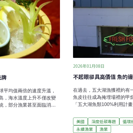
2026年01月08日
不起眼卻具高價值 魚的
洗牌
在過去，五大湖漁獲裡約有
球平均值兩倍的速度升溫，
魚皮往往成為掩埋場裡的甲
島，海水溫度上升不僅改變
「五大湖魚類100%利用計
統，部分漁業甚至面臨消失
的利用方式與市場價值。位
本的氣候帶
（VanLandschoot & S
美國
深度低碳專題
循環
蘇必略湖捕魚，漁穫不錯的時
永續漁業
漁業
在剔除魚骨、魚頭等部位後