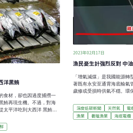
2023年02月17日
漁民憂生計強烈反對 中
「增氣減煤」是我國能源轉
西洋黑鮪
著既有永安至通霄海底輸氣
歲修或受損時供氣不穩。環
的食材，卻也因過度捕撈一
輸氣管線興建計畫」專案小
黑鮪再現生機。不過，對海
及安全問題，北上表達強烈
深度低碳新聞
天然氣
電
從太平洋吃到大西洋 黑鮪魚
發單位補充海事工程撞期時
漁業
養殖漁業
海底電纜
、太平洋黑鮪、和南方黑
蠣）影響，強化與永安區居
黑鮪」，東港地區的漁民稱
鮮
風險、漁業衝擊 「為了確
英文名是「藍鰭鮪」