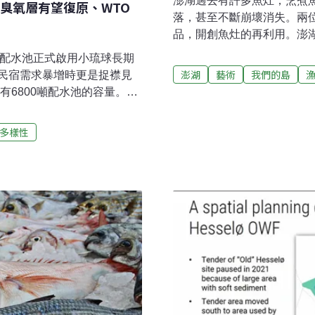
澎湖過去有許多魚灶，烹煮
臭氧層有望復原、WTO
落，甚至不斷崩壞消失。兩
品，開創魚灶的再利用。澎
合多間設計工作室，共同為
0噸配水池正式啟用小琉球長期
出不同圖案，展現自己的理
澎湖
藝術
我們的島
民宿需求暴增時更是捉襟見
作，近幾年開始台澎兩地居
有6800噸配水池的容量。立
衷陶藝創作，跟著凱婷來到
會推動興建容量5000噸的大
過去煮魚的工具-魚灶，如
水帶來歷史性突破。（經濟日
多樣性
達，過去許多漁村，都會有
眾盼設木料銀行多元使用高雄
就可以長期保存。一直到20
造成2500棵路樹災情，市
口，魚灶走向沒落，甚至開
機處理後，由廠商回收再利
貨張凱婷、胡淑淳在後寮漁
提供民眾免費小型木料，用
作。他們向居民請教，在澎
或是設「綠木資材場」，提