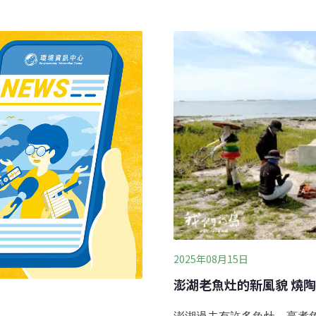
百公斤剩餘的廢棄物，還不
蘭舒特（Dennis VanLa
也要捫心自問：『我們應該
盡其用。過去， 范蘭舒特
圾，但這麼做並沒有收入進
2025年08月15日
澎湖老魚灶的新風貌 燒