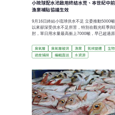
小琉球配水池啟用終結水荒、本世紀中前
漁業補貼協議生效
9月16日終結小琉球供水不足 立委推動500
以來卻深受供水不足所苦，特別在觀光旺季與
肘，單日用水量最高衝上7000噸，早已超過原
委莊瑞雄自2016年起積極奔走，多次召開協調
型配水池，16日終於正式啟用，為小琉球供
臭氧層
臭氧層破洞
漁業
氣候變遷
生物
報報導）高雄颱風後倒塌廢樹枝全遭清運 民
過度捕撈
編輯直送
水資源
近年因颱風造成樹木倒塌，去年山陀兒颱風一度
區多處出現堆置「廢木山丘」，市府先用破碎
用，但全台各縣市已陸續開辦「木料銀行」，
以施肥或鋪設養殖場，議員籲高雄比照設置，
供市民創作學習資源。（經濟日報報導）