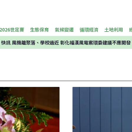
2026世足賽
生態保育
氣候變遷
循環經濟
土地利用
快訊
風機離聚落、學校過近 彰化福漢風電案環委建議不應開發