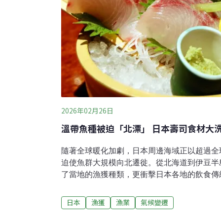
2026年02月26日
溫帶魚種被迫「北漂」 日本壽司食材大
隨著全球暖化加劇，日本周邊海域正以超過全
迫使魚群大規模向北遷徙。從北海道到伊豆半
了當地的漁獲種類，更衝擊日本各地的飲食傳
危機。長達7年多不斷蛇行！ 黑潮正在改變日
日本
漁獲
漁業
氣候變遷