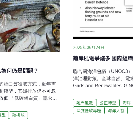
2025年06月24日
離岸風電爭議多 國際組
化為何仍是問題？
聯合國海洋會議（UNOC3
洋治理對策。全球自然、電網和再生能源倡
的蛋白質獲取方式，近年需
Grids and Renewabl
制轉型，其碳排放仍不可忽
海洋空間的衝突討論治理策略
放低 「低碳蛋白質」需求年
提指引報告、檢核表各國積
離岸風電
公正轉型
海洋
4年發布的報告《世界漁業和水
的衝突案例時有所聞，聯合
深度低碳專題
海洋大會
球漁業和水產養殖產量提升至
（UNESCO-IOC） 和歐盟
轉型
碳排放
然近海養殖漁業的產量持續增加，
Spatial Planning
漁業，成為水產的主要來源。儘
的空間爭議，截至2018年