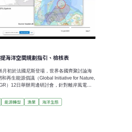
織提海洋空間規劃指引、檢核表
）6月初於法國尼斯登場，世界各國齊聚討論海
議（Global Initiative for Nature,
es, GINGR）12日舉辦周邊研討會，針對離岸風電與
。離岸風電如何平衡經濟與生態？ GINGER
極推動再生能源，但離岸風電與海域空間使用
能源轉型
漁業
海洋生態
國教科文組織政府間海洋學委員會
執委會於2017年推動「海洋空間規劃（Marine
，MSP）」，盼能平衡能源開發與漁業、保育或其他海事
8月，約有70個國家規劃了國家或區域性的