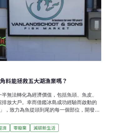
邊角料能拯救五大湖漁業嗎？
一半無法轉化為經濟價值，包括魚頭、魚皮、
烷排放大戶。幸而借鑑冰島成功經驗而啟動的
畫」，致力為魚從頭到尾的每一個部位，開發新
於密西根州上半島的范蘭舒特父子魚市
ons Fish Market）是個傳承五代的家族企業，長年在
經濟
零廢棄
減碳新生活
候一次可以捕到900多公斤的白鮭魚。然而，
，留下的魚片往往只剩一半。「所以我們有數