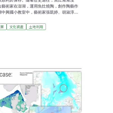
魚類利於保存。隨著歷史過往，魚灶漸漸沒
位藝術家在澎湖，運用魚灶燒陶，創作陶藝作
湖中興國小教室中，藝術家張凱婷、胡淑淳結
學生帶來土板創作課程。學生在陶土板上，刻
想。張凱婷是澎湖人，南藝大畢業後在台灣工
漁業
文化資產
土地利用
住，想利用所學，為故鄉做些事情。胡淑淳熱
澎湖，想尋找新的創作契機。他們想知道澎湖
果改成燒陶，將會出現怎樣的作品。澎湖漁業發
家族興建魚灶，捕魚回港後，立即烹煮。曬乾
 、30年前，漁業資源減少，加上魚貨開放進
始廢棄毀壞。取澎湖在地泥土製陶 手捏現撈魚
村，找到一處修復的魚灶，進行燒陶藝術創
湖