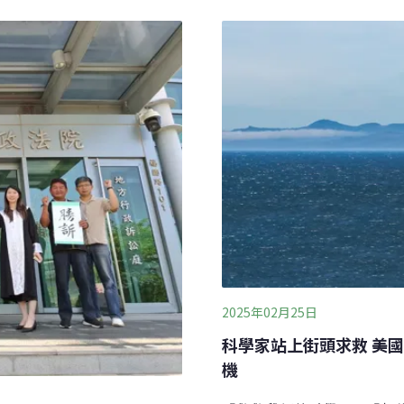
興盛。事實上，水產為全球
MSP。
總需求量的16%，且持續攀升
量低得多，因為牛羊腸胃發
飼養輔助活動皆會釋放一氧
2025年02月25日
科學家站上街頭求救 美
機