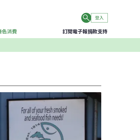
登入
綠色消費
訂閱電子報
捐款支持