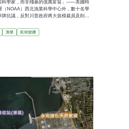
信科學家，而非殘暴的億萬富翁」——美國時
署（NOAA）西北漁業科學中心外，數十名學
舉牌抗議，反對川普政府將大規模裁員及削減
機構。沒有NOAA的一天「如果有一天沒了
務，世界會變得怎麼樣？」憂思科學家聯盟
漁業
氣候變遷
 Scientists）的氣候脆弱性專家德克萊特-巴雷托
reto）近日發文為NOAA請命，「他們發布的天氣預報挽
NOAA，人們將難以決定當天最合適的衣服；
保護學童；交通部門掌握不了風暴和冰雪資
海社區無法預知颶風等級，提前疏散。