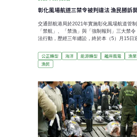
彰化風場航道三禁令被判違法 漁民勝訴
交通部航港局於2021年實施彰化風場航道管
「禁航」、「禁漁」與「強制報到」三大禁令
法行動，歷經三年纏訟，終於本（5）月15日
就風場航道規劃做出違法判決，漁民權益暨環
為公正轉型在法制上的重要案例。漁民告贏交
公正轉型
海洋
能源轉型
離岸風電
漁業
交通部航港局2021年頒布「彰化風場航道航
漁民
區，並對航運商與漁民實施嚴格管制，以確保
航」避免進入風場航道；也實施「禁漁」，禁
向巷道及分隔區進行漁業行為；更規定「強制
風場航道的船舶，應向彰化航港局離岸風場航
（Vessel Traffic Service，VTS）報