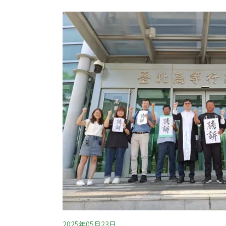
管如此，需消耗燃油才能出海的捕撈漁業仍舊
糧食的重要來源，2021年約占動物性蛋白質
中；不過相較於牛、羊等畜牧業，漁業的碳排
酵會產生大量甲烷，且陸上處理牲畜排泄物、
化二氮（N₂O）及二氧化碳。
2025年05月23日