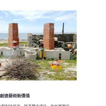
會帶來任何收入，」范蘭舒特父子魚市總裁范
ndschoot）說，「這其中有商業上的考量，但我們
怎麼做才不辜負這些魚？』」答案很簡單：物
會將剩下的邊角料拿去做肥料，雖然減少了垃
帳。如今，出現了
陶創造藝術新價值