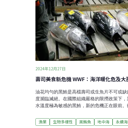
2024年12月27日
壽司美食新危機 WWF：海洋暖化危及大
油花均勻的黑鮪是高檔壽司或生魚片不可或缺
度瀕臨滅絕。在國際組織嚴格的限撈政策下，
水溫度極為敏感的黑鮪，新的危機正在眼前。
的瀕危與復甦黑鮪有三種，分別是大西洋黑鮪
鮪。前兩者稱為北方黑鮪，也是國人常說的「
漁業
生物多樣性
黑鮪魚
地中海
永續海
牠們是「黑甕串」，牠的背鰭是深藍色，因此