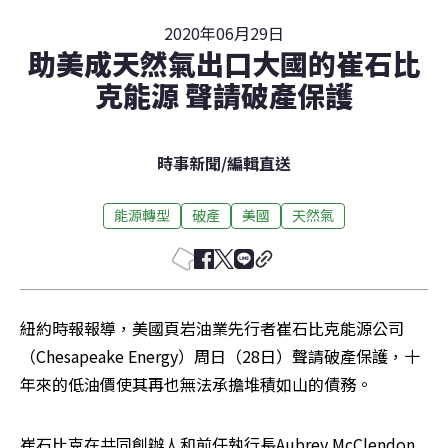
2020年06月29日
助美成天然氣出口大國的崔石比
克能源 聲請破產保護
時事新聞
/
編輯直送
能源轉型
破產
美國
天然氣
紐約時報報導，美國頁岩油業先行者崔石比克能源公司
（Chesapeake Energy）周日（28日）聲請破產保護，十
年來的低油價使其再也無法承擔堆積如山的債務。
崔石比克在共同創辦人和前任執行長Aubrey McClendon