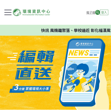
電子報
登入
快訊
風機離聚落、學校過近 彰化福漢風