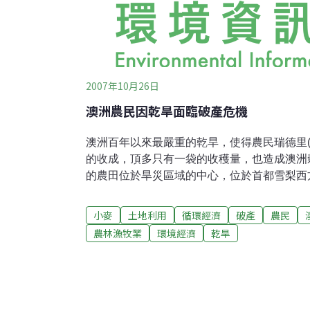
2007年10月26日
澳洲農民因乾旱面臨破產危機
澳洲百年以來最嚴重的乾旱，使得農民瑞德里(Joh
的收成，頂多只有一袋的收穫量，也造成澳洲
的農田位於旱災區域的中心，位於首都雪梨西方5
這裡同時也是小麥主要產地，在正常情況下，
球第二大小麥出口國；然而2007年卻幾乎無
小麥
土地利用
循環經濟
破產
農民
農作物，並且迫使已負債累累的農民們瀕臨破
農林漁牧業
環境經濟
乾旱
每公頃約需250澳幣，而瑞德里所屬農田佔地2
的農地。穀物種植者協會(Grain Growers Asso
Mangelsdorf)，同時也是一名西懷厄朗(West
示，他認得的農民沒有一個是不負債的。澳洲
農地平均貸款40萬2000澳幣，與1990年的1