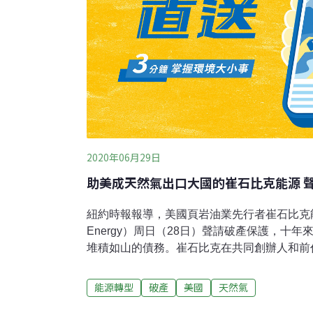
2020年06月29日
助美成天然氣出口大國的崔石比克能源 
紐約時報報導，美國頁岩油業先行者崔石比克能源公
Energy）周日（28日）聲請破產保護，十
堆積如山的債務。崔石比克在共同創辦人和前任執行長
的領導下，讓美國由天然氣進口國轉變為出口大國。但
在2013年被迫離職之前過度擴張公司，累積下
能源轉型
破產
美國
天然氣
公司今年第一季度虧損83億美元，截至3月底止