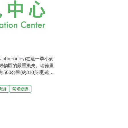
n Ridley)在這一季小麥
穀物區的嚴重損失。瑞德里
00公里(約310英哩)遠，
本區小麥產量使澳洲成為全
產量可言。這場乾旱不但殘害
澳洲
氣候變遷
產邊緣。施肥與小麥的播種
500公頃，為典型中等大小
ciation)會長曼格斯埵夫(Dan
 Wyalong)地區的農民，他表
國家銀行日前表示，澳洲每
5萬相較高出許多。