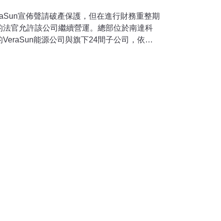
raSun宣佈聲請破產保護，但在進行財務重整期
的法官允許該公司繼續營運。總部位於南達科
s）的VeraSun能源公司與旗下24間子公司，依聯
瓦州破產法庭聲請破產保護，以增加重整期間的
申請後，VeraSun總裁恩德瑞斯（Don
本日的破產申請可幫助本公司面對短期的流動性資
市場狀況，同時也致力重新打造公司未來的長
第3季受到玉米價格驟漲的衝擊。恩德瑞斯指
始惡化，信貸緊縮的狀況，「也讓本公司的流動
產案聽證會上，恩德瑞斯表示VeraSun計畫
續向客戶供應產品，滿足顧客的一切需求。 該
會有所減少，