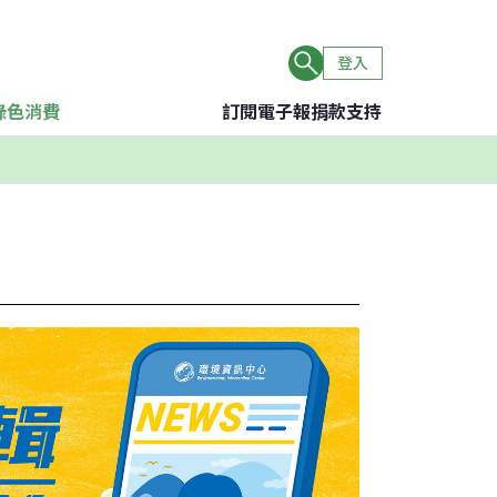
登入
綠色消費
訂閱電子報
捐款支持