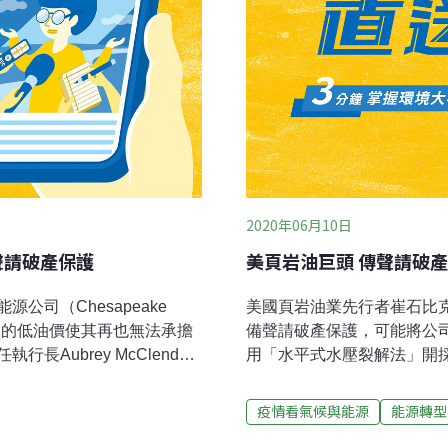
2020年06月10日
聲請破產保護
美頁岩油巨頭 傳聲請破
司（Chesapeake
美國頁岩油業先行者崔石比克能源
年來的低油價使其再也無法承擔
備聲請破產保護，可能將公
Aubrey McClendon
用「水平式水壓裂解法」開
Aubrey McClendon
及EOG資源等公司同為美
超過2000萬美元的債務。該
龍等「大油」公司一爭長短
疫情看氣候與能源
能源轉型
，僅剩8200萬美元現金。
走上破產保護之路，這也顯