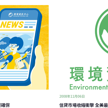
92億美元債券到期。崔石比克
到3月崔石比克淨值損失85
9.25億美元融資，取消約
價重挫而縮水。其實在疫情
諾。
雖全面削減支出，並裁員數
軌道。一旦該公司申請破產
公司與油管供應商、鑽井業
2008年11月06日
權確保
信貸市場收縮衝擊 全美