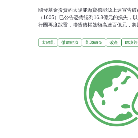
國發基金投資的太陽能廠寶德能源上週宣告破
（1605）已公告恐需認列16.8億元的損失
行團再度踩雷，聯貸債權餘額高達百億元，將
擔保品拍賣事宜。除了大股東華新麗華外，受
元的聯貸銀行團，寶德能源因有國發基金投資
太陽能
循環經濟
能源轉型
破產
環境經
其中又以兆豐銀行的金額最高。根據統計，九
億元，其次為共同主辦行一銀約14億元及台新
銀、彰銀、合庫銀、台企銀各約7至3億元不等
億元。