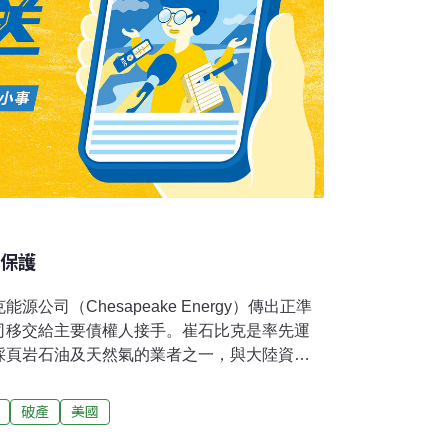
產保護
公司（Chesapeake Energy）傳出正準
司移交給主要債權人接手。崔石比克是率先運
採頁岩石油及天然氣的業者之一，與大陸資源
國頁岩石油業的巨頭，曾經跟埃克森美孚、雪佛
。現在由於油價重挫及需求劇減，使公司可能
破產
美國
示美國頁岩石油業正面臨高度營運風險。今年1