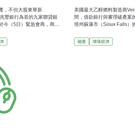
產，不但大股東華新
美國最大乙醇燃料製造商Ve
，以兆豐銀行為首的九家聯貸銀
間，借款銀行與審理破產案
於今（5日）緊急會商，商討
塔州蘇瀑市（Sioux Fall
傷最慘重的，將是高達百億
邦破產法第11章，向德拉
，八大公股銀行全數參貸，
資金流動性。 10月30日提出
濟
破產
環境經濟
家參貸行中，兆豐銀占約20
Endres）隨即表示，「
12億元，其他銀行華銀、台
金緊縮，以度過極為嚴峻的
，金額最少的是土銀僅不到1
遠發展。」 該公司於本年度
出，信貸市場由第3季初開
性資金受到嚴重限制」。 在破
維持正常營運。公司希望繼
公司的原物料採購量預計不