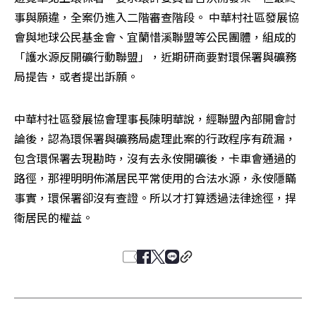
事與願違，全案仍進入二階審查階段。 中華村社區發展協
會與地球公民基金會、宜蘭惜溪聯盟等公民團體，組成的
「護水源反開礦行動聯盟」，近期研商要對環保署與礦務
局提告，或者提出訴願。
中華村社區發展協會理事長陳明華說，經聯盟內部開會討
論後，認為環保署與礦務局處理此案的行政程序有疏漏，
包含環保署去現勘時，沒有去永侒開礦後，卡車會通過的
路徑，那裡明明佈滿居民平常使用的合法水源，永侒隱瞞
事實，環保署卻沒有查證。所以才打算透過法律途徑，捍
衛居民的權益。