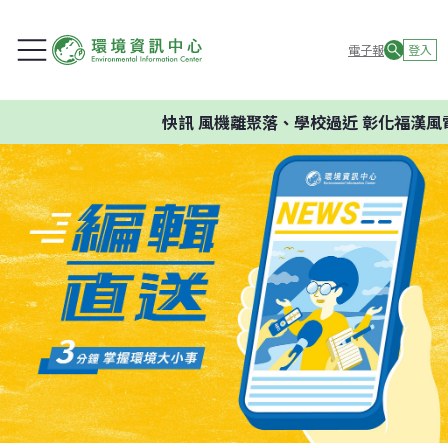
電子報
登入
快訊
風機離聚落、學校過近 彰化福漢風