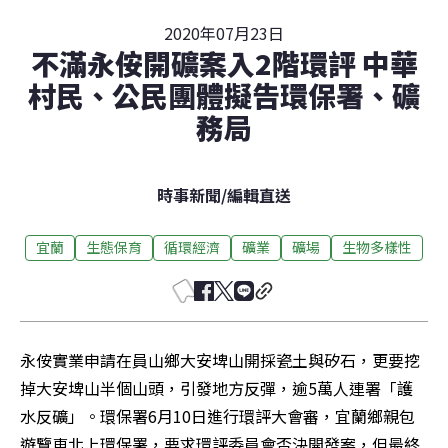
2020年07月23日
不滿永侒開礦案入2階環評 中華
村民、公民團體擬告環保署、礦
務局
時事新聞
/
編輯直送
宜蘭
生態保育
循環經濟
礦業
礦場
生物多樣性
永侒實業申請在員山鄉大安埤山開採瓷土與矽石，更要挖
掉大安埤山半個山頭，引發地方反彈，逾5萬人連署「護
水反礦」。環保署6月10日進行環評大會審，宜蘭鄉親包
遊覽車北上環保署，要求環評委員會否決開發案，但最終