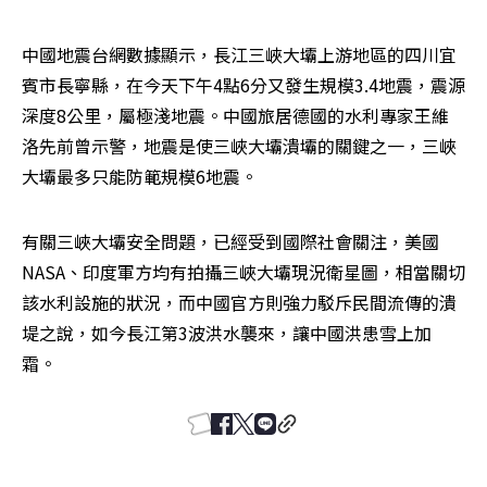
中國地震台網數據顯示，長江三峽大壩上游地區的四川宜
賓市長寧縣，在今天下午4點6分又發生規模3.4地震，震源
深度8公里，屬極淺地震。中國旅居德國的水利專家王維
洛先前曾示警，地震是使三峽大壩潰壩的關鍵之一，三峽
大壩最多只能防範規模6地震。
有關三峽大壩安全問題，已經受到國際社會關注，美國
NASA、印度軍方均有拍攝三峽大壩現況衛星圖，相當關切
該水利設施的狀況，而中國官方則強力駁斥民間流傳的潰
堤之說，如今長江第3波洪水襲來，讓中國洪患雪上加
霜。