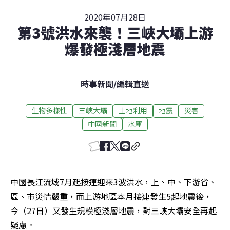
2020年07月28日
第3號洪水來襲！三峽大壩上游
爆發極淺層地震
時事新聞
/
編輯直送
生物多樣性
三峽大壩
土地利用
地震
災害
中國新聞
水庫
中國長江流域7月起接連迎來3波洪水，上、中、下游省、
區、市災情嚴重，而上游地區本月接連發生5起地震後，
今（27日）又發生規模極淺層地震，對三峽大壩安全再起
疑慮。