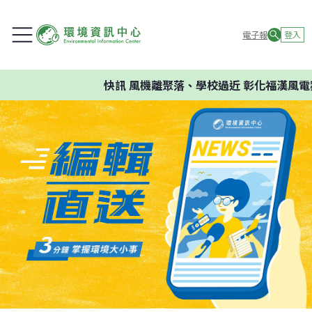
電子報
登入
快訊
風機離聚落、學校過近 彰化福漢風電