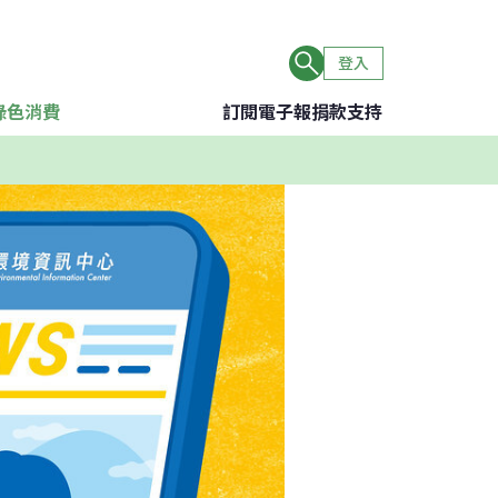
登入
綠色消費
訂閱電子報
捐款支持