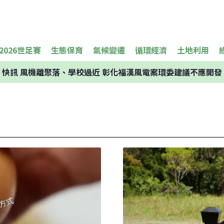
2026世足賽
生態保育
氣候變遷
循環經濟
土地利用
快訊
風機離聚落、學校過近 彰化福漢風電案環委建議不應開發