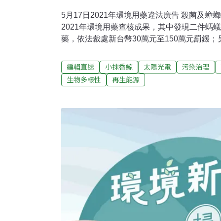
5月17日2021年環境用藥違法廣告 殺菌及
2021年環境用藥查核成果，其中發現二件螞
藥，依法裁處新台幣30萬元至150萬元罰鍰；
殺菌消毒劑及蟑螂螞蟻藥劑。（中央社報導）
局：有信心年底達國家標準依環保署統計，台中
編輯直送
小抹香鯨
太陽光電
污染治理
17.4微克，低於全國平均18.2微克，台中
生物多樣性
再生能源
中指出，創台中空污季歷史新低，有信心預計今
合國家標準15微克，挑戰艱鉅但市府全力以
陳宏益表示，環保局利用車牌影像自動辨識系
技術進行未定檢機車及自動判煙等科技取締烏
導）