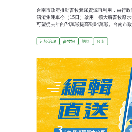
台南市政府推動畜牧糞尿資源再利用，由行政
沼渣集運車今（15日）啟用，擴大將畜牧廢
可望從去年的74萬噸提高到84萬噸。台南市
農區舉辦沼液沼渣集運輸車輛贈車儀式，由環
到台南市長黃偉哲手中，正式加入集運與施灌
污染治理
畜牧場
肥料
台南
以畜牧沼液澆灌收成的各種作物。台南市政府
台南市共有188家畜牧場響應加入畜牧糞尿沼
經5至10天的厭氧發酵後載運到農田施灌，不
用水及化學肥料使用量，一舉數得。