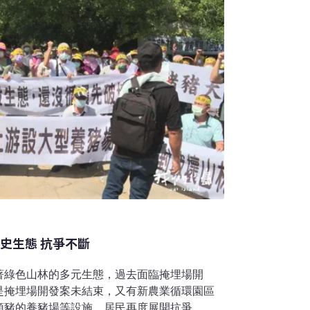
牧場管理助手。SwagBot可以即時監測土壤
規劃出最佳放牧路線、自動趕牛，讓牛群獲得
過度放牧跟土壤退化前，它已經
史生態 抗爭不斷
著綠色山林的多元生態，過去面臨掩埋場開
是掩埋場開發案未結束，又有新農業循環園區
頭豬的養豬場等設施，居民再度展開抗爭，守