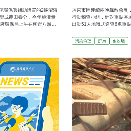
院環保署補助購置的2輛沼液
屏東市區連續兩晚飄散惡臭
水變成農田養分，今年施灌量
行動稽查小組，針對重點區
政府環保局上午在柳營八翁酪
出動51人地毯式巡查6處重
保署副署長蔡鴻德將鑰匙交
告發6家、放流水採樣22家
行列，現場並安排農民展示
保局指出，行動稽查小組在
污染治理
屏東
畜牧場
環保局長謝世傑表示，目前
夜至白天強力執行。除水質
液沼渣肥分再利用計畫，廢水
內應回收廢棄物回收處理業
會產生惡臭，同時可節省灌溉
備查核業務，查核登記應回
棄物回收業計2家，合計9家