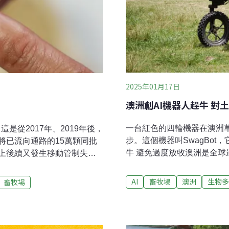
2025年01月17日
澳洲創AI機器人趕牛 對
一台紅色的四輪機器在澳洲
是從2017年、2019年後，
步。這個機器叫SwagBo
將已流向通路的15萬顆同批
牛 避免過度放牧澳洲是全球
上後續又發生移動管制失
闊的土地上。理論上，畜牧
起食安疑慮。今年11月，食
隻。但實務上，想精確的管
計畫」，彰化縣衛生局在市售
AI
畜牧場
澳洲
生物多
畜牧場
公頃的草地因過度放牧而土壤
芬普尼是一種殺蟲劑，對昆蟲具
牧牛機器人由澳洲雪梨大學機
目前只核准用於動物用藥、
Sukkarieh）團隊研發，
防治蟻害、玉米和水稻的農
的放牧機器人。經過多年發展
雞隻。為什麼出現在雞蛋