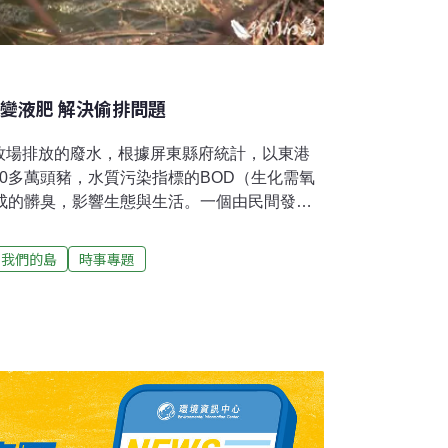
變液肥 解決偷排問題
牧場排放的廢水，根據屏東縣府統計，以東港
0多萬頭豬，水質污染指標的BOD（生化需氧
形成的髒臭，影響生態與生活。一個由民間發起
動，希望潔淨水質，發展親水遊程。屏東沙崙
湧泉冒出，流過建功社區，相當潔淨，並富有
我們的島
時事專題
為畜牧廢水排入，產生污染。被稱為豬屎河，
。台灣藍色東港溪保育協會多年來關心河溪環
川。透過公私協力方式，由鄉公所出面整合監
注意水質狀況。鄉公所清潔隊也會出動，不定
東港溪保育協會以萬巒、新埤、竹田、潮州四
驅，找尋一些合作社區，希望從源頭污染開始
，修築水圳通過內埔東片社區，一條從中穿
要灌