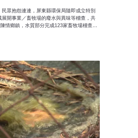
，民眾抱怨連連，屏東縣環保局隨即成立特別
域展開事業／畜牧場的廢水與異味等稽查，共
點陳情鄉鎮，水質部分完成123家畜牧場稽查、
；臭味部分，異味官能稽查10家、採樣3家。環
各時段派出稽查人員到屏東縣無預警查核，黑
及異味官能測定，也會同消防局針對長治鄉轄
，進行貯存地點回收分類及堆置場消防安全設
收廢棄物回收處理業計7家，另未登記應回收廢
業者，現場查核沒有違規。