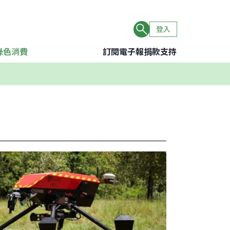
登入
綠色消費
訂閱電子報
捐款支持