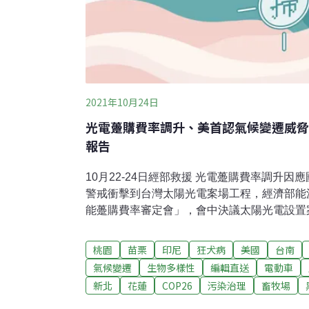
2021年10月24日
光電躉購費率調升、美首認氣候變遷威脅
報告
10月22-24日經部救援 光電躉購費率調升因
警戒衝擊到台灣太陽光電案場工程，經濟部能
能躉購費率審定會」，會中決議太陽光電設置案件
意備案，在費率寬限期內且於第四季完工者，每度
（聯合報報導）拚2025年綠電達標 蔡英文：
桃園
苗栗
印尼
狂犬病
美國
台南
拚落實再生能源政策達標，經濟部訂定2025
氣候變遷
生物多樣性
編輯直送
電動車
目標，預計2025年太陽能裝置容量達20GW
新北
花蓮
COP26
污染治理
畜牧場
寮天機太陽能電廠」啟用典禮上表示，自上任以