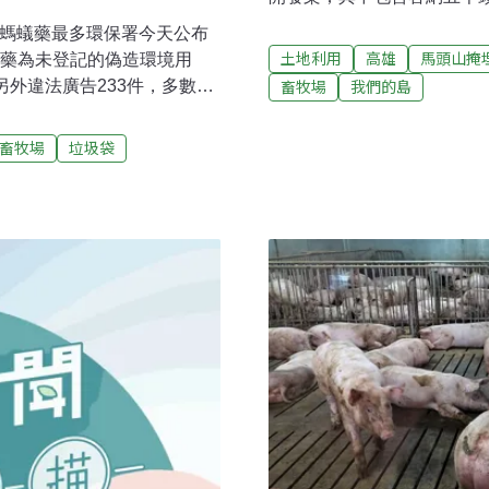
護自己的家園。馬頭山的馬
蟑螂螞蟻藥最多環保署今天公布
神明保佑地方安寧。馬頭山
土地利用
高雄
馬頭山掩
蟻藥為未登記的偽造環境用
下，她一直記得家族遷居到
畜牧場
我們的島
另外違法廣告233件，多數為
如何找尋水源，開墾山林，
台中首季空污創同期新低 環
過，但是工商社會來臨，開始
今年第一季PM2.5平均值僅
畜牧場
垃圾袋
在馬頭山興建乙級事業廢棄
市環保局長陳宏益今天在市政會議
破壞山林。黃惠敏表示，馬
年底台中PM2.5平均值會符
於河流上游，如果開發不慎
赴。同時，為改善空氣品質，
花，有著數億規模的花卉產
統，並結合人工智慧（AI）
葉，遭到淘汰。火鶴花業者
賊車。（聯合報、中央社報