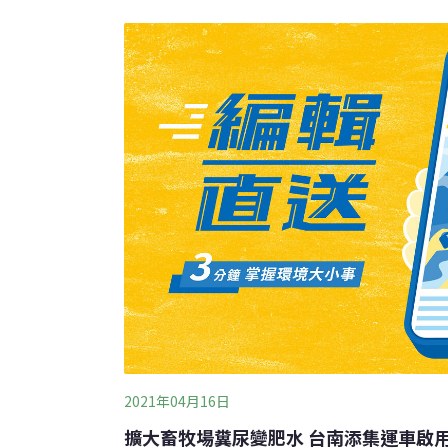
倍，目前整體裝置容量已達7GW目標，能源
務，未來要繼續努力，讓國內綠電大幅前進，
導）
2021年04月16日
擴大畜牧場糞尿變肥水 台南添集運車啟