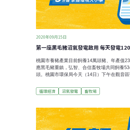
2020年09月15日
第一座黑毛豬沼氣發電啟用 每天發電120
桃園市養豬產業目前飼養14萬頭豬、年產值2
應黑毛豬重鎮，弘智、合信畜牧場共同飼養534
頭。桃園市環保局今天（14日）下午在觀音
用典禮。弘智牧場完成全國首座直立式保溫桶
也是桃園35家畜牧場的第一家啟用沼氣發電
循環經濟
沼氣發電
畜牧場
產生高濃度豬糞尿廢水，利用蒐集的沼氣轉化
水可栽種有機稻米，剩下沼氣發電產生綠電，台
至比煤、天然氣更高，以該場每天發電量120
用，每年減少3700公噸二氧化碳排放量，既
綠電、達到減碳的循環經濟目標。