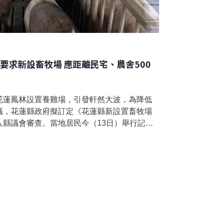
要求新設畜牧場 應距離民宅、農舍500
花蓮鳳林設置養雞場，引發軒然大波，為降低
議，花蓮縣政府擬訂定《花蓮縣新設置畜牧場
入縣議會審查。當地居民今（13日）舉行記者
離住宅、農舍500公尺以上，並保障原住民傳
擔心若自治條例規範不足，未來卜蜂案的衝突
議農委會，應通盤檢討《畜牧法》相關規定，
畜牧業與居民爭議不斷。畜牧場應距離住宅多
準不同調跨國畜牧集團卜蜂公司，2020年傳出
雞場，引發各地居民發動抗爭，最終花蓮縣長
啟動《花蓮縣新設置畜牧場管理自治條例》修
則依法啟動行政救濟。