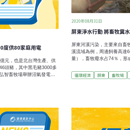
2020年08月31日
屏東淨水行動 將畜牧糞水
屏東河溪污染，主要來自畜
0度供80家庭用電
溪流域為例，周邊飼養高達6
量），畜牧廢水占74％，
3億元，也是北台灣生產、供
的淨水行動，在四個鄉鎮推
6頭豬，其中黑毛豬3000多
河位於東港溪上游，河床有
區弘智畜牧場舉辦沼氣發電啟
循環經濟
屏東
畜牧場
生態。但是在一些河段，因
槽的厭氧槽沼氣發電系統，
河水成膏狀，散發強烈臭味
畜牧場。呂理德表示，養豬會
境，協助居民守護自己的河
熱能發電，廢水處理後乾淨
督力量，鄉民組成巡守隊，
電回收綠電每度5.1元，甚
時進行監測稽查。台灣藍色
0度，可供應80個家庭用電使
鄉鎮，作為屏東淨水計畫先
可解決養豬場汙染，還可生產
改善。高屏溪上游的隘寮溪
過，一條流經社區，成為重