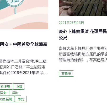
2021年08月13日
憂心卜蜂案重演 花蓮居民
公尺
國安、中國首發全球礦產
畜牧大廠卜蜂原訂去年要在
新設畜牧場與地方居民的爭
管理自治條例》，草案已送
應國際成本上升及台灣5月三級
會，要求應規範新設畜牧場距
源局21日召開「再生能源電
統領域的諮商同意權，居民
於2019至2021年取得同
畜牧場
可能重演。立委陳椒華也建
電外加費率0.2245元。
以免各縣市規範不同，造成
上任後太陽光電已增加4.3倍力
掩埋場
中國
遠？ 花蓮縣府與人民認定標
年再生能源發電占比20%政策
屏東
濕地
要在花蓮縣設置多座大型養
，總統蔡英文今天在「雲林麥
黑面琵鷺
海豹
徐榛蔚應民意宣布撤照，並
來，太陽光電已增加4.3
法才平息民怨，而卜蜂公司