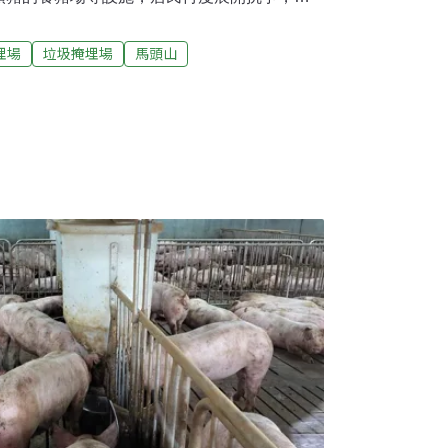
雲宮展開廟會活動，地方居民膜拜慶祝，感謝
自然人文協會會長黃惠敏，老家就在馬頭山
埋場
垃圾掩埋場
馬頭山
馬頭山的歷史。當地許多耆老都會敘述，過去
運土修田。居民種過許多作物，曾經一度繁榮
有人口外移的問題。2015年，富駿公司計畫
物掩埋場，引發當地居民不滿，抱怨為何要來
頭山是惡地地形，地下水文錯綜複雜，加上位
，就可能影響到水質。高雄內門地區盛產火鶴
業。火鶴花最怕灰塵，一旦沾染就會傷到花
擔心，內門