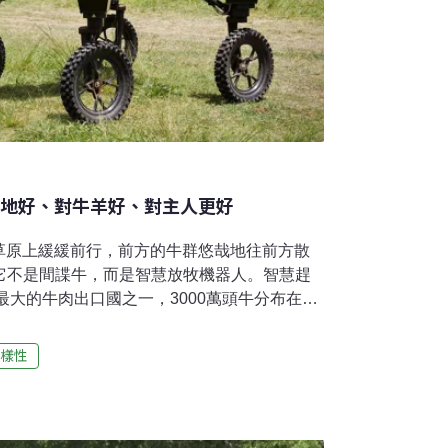
土地好、對牛羊好、對主人更好
草原上緩緩前行，前方的牛群悠哉地往前方散
t，它不是間諜牛，而是智慧放牧機器人。智慧趕
最大的牛肉出口國之一，3000萬頭牛分布在遼
業者評估土地狀況後，會放牧適當數量的牛
理牛隻移動並不容易，導致超過四成、數百萬
樣性
退化。SwagBot的誕生帶來一線曙光。這款
器人及智慧系統教授蘇卡里亞（Salah
2016年剛問世的時候，它只是台能夠適應崎嶇地形
，SwagBot現在已升級為配備感測器、人工