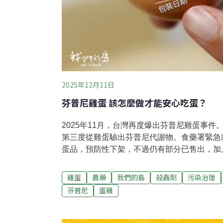
2025年12月11日
芬普尼雞蛋 該怎麼做才能安心吃蛋？
2025年11月，台灣再度爆出芬普尼雞蛋事件。這
第三度從雞蛋驗出芬普尼代謝物。食藥署緊急
蛋品，預防性下架，不過仍有部分已售出，加
靈，讓可能受污染的雞蛋再度流到市面上，引
藥署執行「114年度禽畜水產品藥物殘留監測
雞蛋
農藥
我們的島
殺蟲劑
污染治理
雞蛋中，驗出芬普尼代謝物含量0.03ppm。
芬普尼
蛋雞
毒性，對哺乳動物也具有神經干擾作用。我國
農藥、環境用藥，像是驅除家裡的犬貓跳蚤、
藥使用等等，嚴禁用在人類食用的禽畜，例如