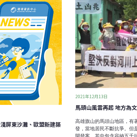
智慧及機器學習系統的全方位
的途徑有兩種：一種是作為
品質、濕度和牧草地健康，
尼殘留，製作成飼料後進到
最優質的營養。在草地出現
在雞舍除蟲，又或是直接噴
2021年12月13日
馬頭山風雲再起 地方為文
高雄旗山的馬頭山地區，有
擱淺屏東沙灘、歐盟新建築
發，當地居民不斷抗爭。但
開發案，其中包含容納五千