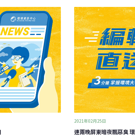
轉型是她總統任內最重要的任
與國際接軌。（自由財經報
2021年02月25日
用
連兩晚屏東暗夜飄惡臭 環