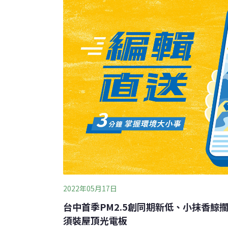
上？芬普尼有哪些危害？芬普尼雞蛋出現可能
農藥，在稻米和玉米上使用後，作物上有芬普
雞隻體內。另一種則是被當作為環境用藥，用
灑在雞
2022年05月17日
台中首季PM2.5創同期新低、小抹香鯨
須裝屋頂光電板