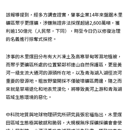
該報導提到，經多方調查證實，肇事企業14年來盤踞木里
礦區聚乎更煤礦，涉嫌無證非法採煤超過2,600萬噸，獲
利逾150億元（人民幣，下同），時至今日仍以修復治理
的名義進行掠奪式採挖。
涉事的木里煤田分布有大片凍土及高寒草甸等濕地植被，
而聚乎更礦區所處的位置緊鄰祁連山自然保護區，更是黃
河一級支流大通河的源頭所在地，以及青海湖入湖徑流河
重要的發源地。粗放野蠻開採不僅破壞礦區周邊，隨之而
來就是草場退化和地表荒漠化，將導致黃河上游和青海湖
區域生態環境的惡化。
中科院地質與地球物理研究所研究員張宏福指出，木里煤
田區域生態極其敏感和脆弱，大規模無序探礦採礦會會使