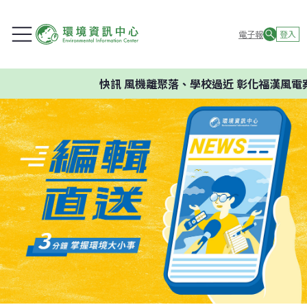
電子報
登入
快訊
風機離聚落、學校過近 彰化福漢風電案