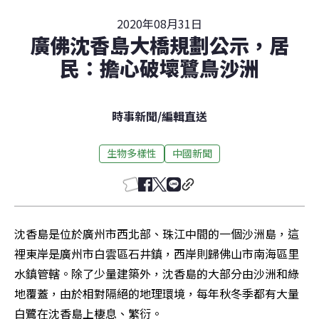
2020年08月31日
廣佛沈香島大橋規劃公示，居
民：擔心破壞鷺鳥沙洲
時事新聞
/
編輯直送
生物多樣性
中國新聞
沈香島是位於廣州市西北部、珠江中間的一個沙洲島，這
裡東岸是廣州市白雲區石井鎮，西岸則歸佛山市南海區里
水鎮管轄。除了少量建築外，沈香島的大部分由沙洲和綠
地覆蓋，由於相對隔絕的地理環境，每年秋冬季都有大量
白鷺在沈香島上棲息、繁衍。