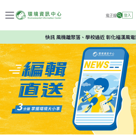
電子報
登入
快訊
風機離聚落、學校過近 彰化福漢風電