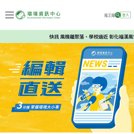
電子報
登入
快訊
風機離聚落、學校過近 彰化福漢風