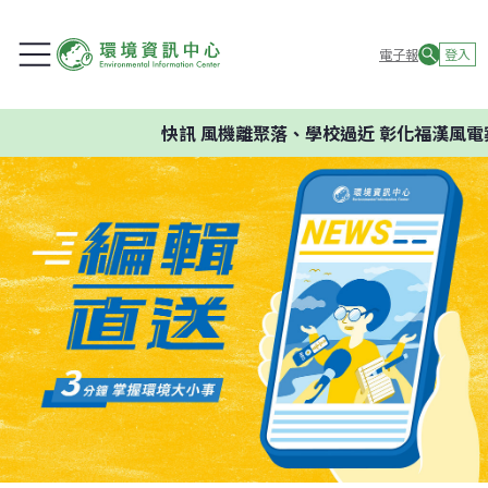
電子報
登入
快訊
風機離聚落、學校過近 彰化福漢風電