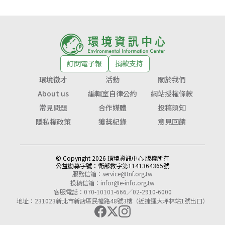
訂閱電子報
捐款支持
環境徵才
活動
關於我們
About us
編輯室自律公約
網站授權條款
常見問題
合作媒體
投稿須知
隱私權政策
獲獎紀錄
意見回饋
© Copyright 2026 環境資訊中心 版權所有
公益勸募字號：
衛部救字第1141364365號
服務信箱：
service@tnf.org.tw
投稿信箱：
infor@e-info.org.tw
客服電話：070-10101-666／02-2910-6000
地址：231023新北市新店區民權路48號3樓（近捷運大坪林站1號出口）