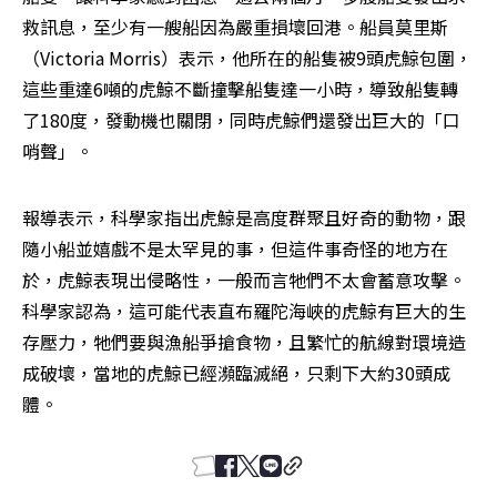
救訊息，至少有一艘船因為嚴重損壞回港。船員莫里斯
（Victoria Morris）表示，他所在的船隻被9頭虎鯨包圍，
這些重達6噸的虎鯨不斷撞擊船隻達一小時，導致船隻轉
了180度，發動機也關閉，同時虎鯨們還發出巨大的「口
哨聲」。
報導表示，科學家指出虎鯨是高度群聚且好奇的動物，跟
隨小船並嬉戲不是太罕見的事，但這件事奇怪的地方在
於，虎鯨表現出侵略性，一般而言牠們不太會蓄意攻擊。
科學家認為，這可能代表直布羅陀海峽的虎鯨有巨大的生
存壓力，牠們要與漁船爭搶食物，且繁忙的航線對環境造
成破壞，當地的虎鯨已經瀕臨滅絕，只剩下大約30頭成
體。